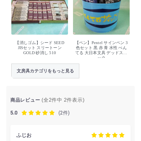
【消しゴム】シード SEED
【ペン】Pentel サインペン 3
JISセット スリートーン
色セット 黒 赤 青 水性 ぺん
GOLD 砂消し 510
てる 大日本文具 デッドスト
ック
文房具カテゴリをもっと見る
商品レビュー
(全2件中
2
件表示)
5.0
(2件)
ふじお