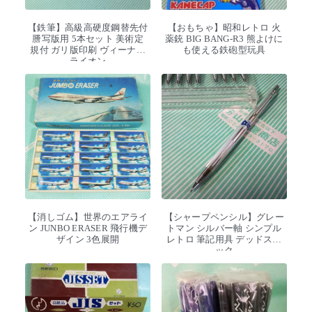
【鉄筆】高級高硬度鋼替先付
【おもちゃ】昭和レトロ 火
謄写版用 5本セット 美術定
薬銃 BIG BANG-R3 熊よけに
規付 ガリ版印刷 ヴィーナス
も使える鉄砲型玩具
ライオン
【消しゴム】世界のエアライ
【シャープペンシル】グレー
ン JUNBO ERASER 飛行機デ
トマン シルバー軸 シンプル
ザイン 3色展開
レトロ 筆記用具 デッドスト
ック