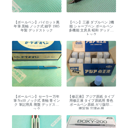
【ボールペン】パイロット萬
【ペン】三菱 ダブルペン 2機
年筆 黒軸 ノック式 細字 1985
能 シャープペン ボールペン
年製 デッドストック
多機能 文房具 昭和 デッドス
トック
【ボールペン】セーラー万年
【修正液】アジア原紙 タイプ
筆 No10 ノック式 青軸 青イン
用修正液 タイプ原紙用 青色
ク 筆記用具 廃盤 デッドスト
ボールペン原紙 ガリ版印刷
ック
謄写版 穴埋め用