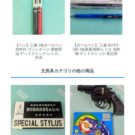
【ペン】三菱 3色ボールペン
【ボールペン】 三菱 BOXY-
80年代 ヴィンテージ 事務用
200 3色展開 昭和レトロ 当時
品 デッドストック レトロ文
物 デッドストック 筆記具
房具
文房具カテゴリの他の商品