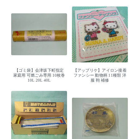
【ゴミ袋】会津坂下町指定
【アップリケ】アイロン接着
家庭用 可燃ごみ専用 10枚巻
ファンシー 動物柄 11種類 洋
10L 20L 40L
服 鞄 補修