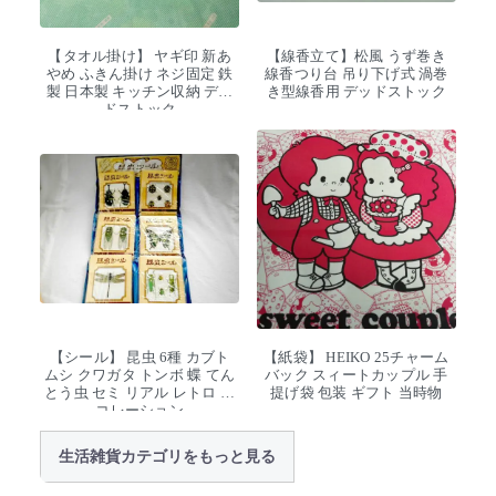
【タオル掛け】 ヤギ印 新あ
【線香立て】松風 うず巻き
やめ ふきん掛け ネジ固定 鉄
線香つり台 吊り下げ式 渦巻
製 日本製 キッチン収納 デッ
き型線香用 デッドストック
ドストック
【シール】 昆虫 6種 カブト
【紙袋】 HEIKO 25チャーム
ムシ クワガタ トンボ 蝶 てん
バック スィートカップル 手
とう虫 セミ リアル レトロ デ
提げ袋 包装 ギフト 当時物
コレーション
生活雑貨カテゴリをもっと見る