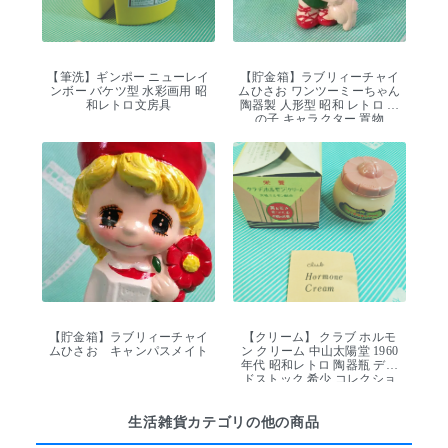
【筆洗】ギンポー ニューレイ
【貯金箱】ラブリィーチャイ
ンボー バケツ型 水彩画用 昭
ムひさお ワンツーミーちゃん
和レトロ文房具
陶器製 人形型 昭和 レトロ 女
の子 キャラクター 置物
【貯金箱】ラブリィーチャイ
【クリーム】 クラブ ホルモ
ムひさお キャンパスメイト
ン クリーム 中山太陽堂 1960
年代 昭和レトロ 陶器瓶 デッ
ドストック 希少 コレクショ
ン
生活雑貨カテゴリの他の商品