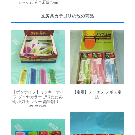
トック レア 日本製 Pentel
文房具カテゴリの他の商品
【ボンナイフ】ミッキーナイ
【定規】テーエヌ ノギス定
フ ダイヤカラー 折りたたみ
規
式 小刀 カッター 鉛筆削り 工
作 当時物