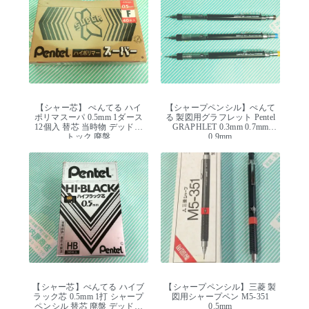
【シャー芯】 ぺんてる ハイ
【シャープペンシル】ぺんて
ポリマスーパ 0.5mm 1ダース
る 製図用グラフレット Pentel
12個入 替芯 当時物 デッドス
GRAPHLET 0.3mm 0.7mm
トック 廃盤
0.9mm
【シャー芯】ぺんてる ハイブ
【シャープペンシル】三菱 製
ラック芯 0.5mm 1打 シャープ
図用シャープペン M5-351
ペンシル 替芯 廃盤 デッドス
0.5mm