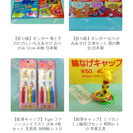
【折り紙】ギンポー 母と子
【折り紙】ギンポー おりが
のたのしいちえあそび おり
みあそび 立体セット 紙の舞
がみ 12cm 40枚 日本製
台 日本製
【鉛筆キャップ】Tiger ファ
【鉛筆キャップ】ミツカン
ッションイラスト 少女 4色
ミニ輪投げセット 昭和レト
セット 文房具 当時物 レトロ
ロ 学童文具