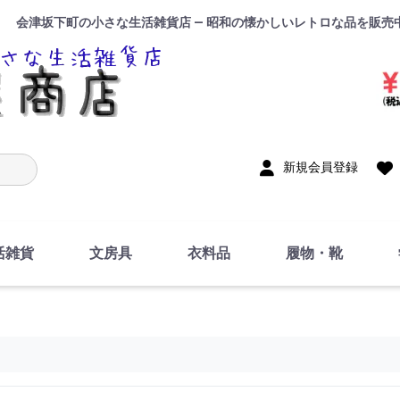
会津坂下町の小さな生活雑貨店 — 昭和の懐かしいレトロな品を販売
入力
新規会員登録
活雑貨
文房具
衣料品
履物・靴
インテリア
DIY・修理・自作
お風呂・トイレ
掃除・洗濯用具
裁縫
調理器具・料理関連
トイレットペーパー・
食器
筆記用具
事務用品
絵画・習字
テープ
玩具・おもちゃ
ノート
洋服
ジャージ・運動着
帽子
下着・手袋・靴下
鞄
アクセサリー・小物
ハンカチ・タオル類
化粧品
寝具
足袋
スリッパ
サンダル
シューズ
ちり紙・ティッシュ