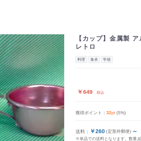
【カップ】金属製 ア
レトロ
料理
食卓
学校
￥649
税込
32
pt
(5%)
獲得ポイント：
￥260
～
送料：
(定形外郵便)
※単品での送料となります。数量,