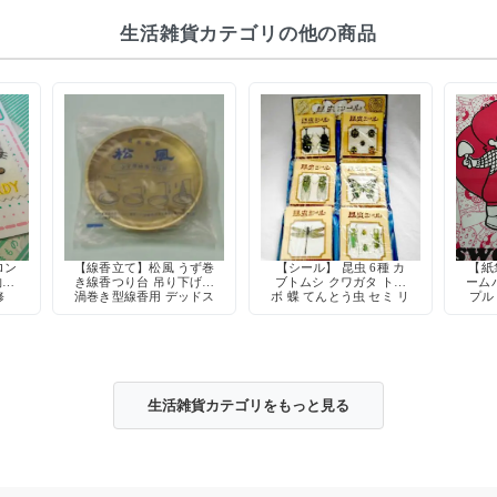
生活雑貨カテゴリの他の商品
ロン
【線香立て】松風 うず巻
【シール】 昆虫 6種 カ
【紙袋
物柄
き線香つり台 吊り下げ式
ブトムシ クワガタ トン
ーム
修
渦巻き型線香用 デッドス
ボ 蝶 てんとう虫 セミ リ
プル
トック
アル レトロ デコレーシ
ョン
生活雑貨カテゴリをもっと見る