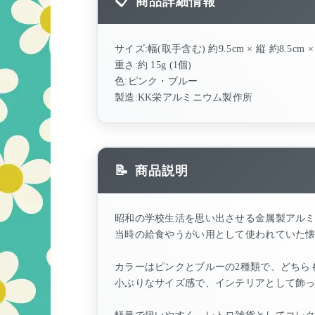
商品詳細情報
サイズ:幅(取手含む) 約9.5cm × 縦 約8.5cm × 
重さ:約 15g (1個)
色:ピンク・ブルー
製造:KK栄アルミニウム製作所
商品説明
昭和の学校生活を思い出させる金属製アル
当時の給食やうがい用として使われていた
カラーはピンクとブルーの2種類で、どちら
小ぶりなサイズ感で、インテリアとして飾
軽量で扱いやすく、レトロ雑貨としてコレ