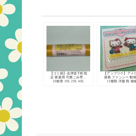
【ゴミ袋】会津坂下町指
【アップリケ】アイ
定 家庭用 可燃ごみ専用
接着 ファンシー 動
10枚巻 10L 20L 40L
11種類 洋服 鞄 補