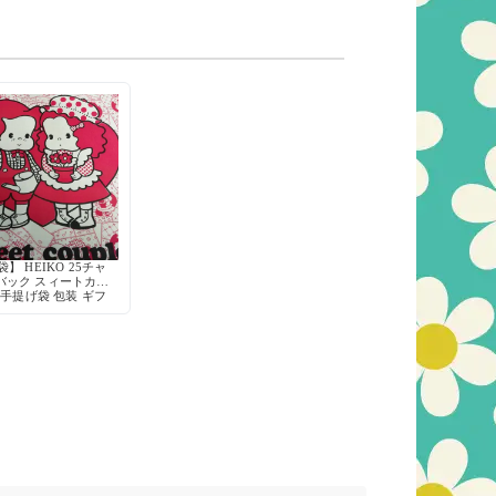
】 HEIKO 25チャ
バック スィートカッ
 手提げ袋 包装 ギフ
ト 当時物