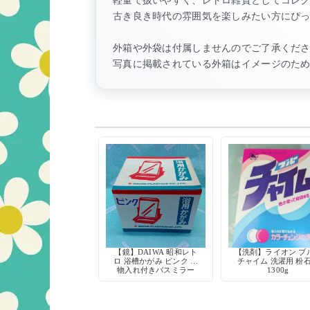
古き良き時代の雰囲気を楽しみたい方にぴ
外箱や外袋は付属しませんのでご了承くだ
写真に掲載されている外箱はイメージのた
【鏡】DAIWA 昭和レト
【洗剤】ライオン ブ
ロ 浴槽かがみ ピンク 小
チャイム 洗濯用 粉
物入れ付きバスミラー
1300g