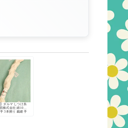
】ダルマ しつけ糸
田株式会社 綿100%
番手 3本撚り 裁縫 手
芸 仮縫い