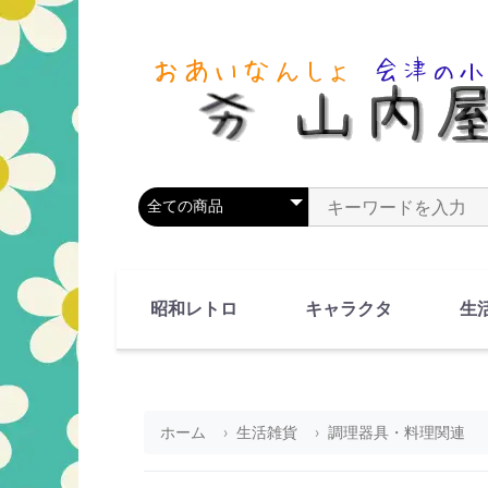
商品カテゴリを選択
商品名やキーワードを
昭和レトロ
キャラクタ
生
90's(平成2-11年)
80's(昭和55-64年)
70's(昭和45-54年)
60's(昭和35-44年)
50's(昭和25-34年)
40's(昭和15-24年)
30's(昭和5-14年)
漫画・アニメ
人物・動物
ホーム
生活雑貨
調理器具・料理関連