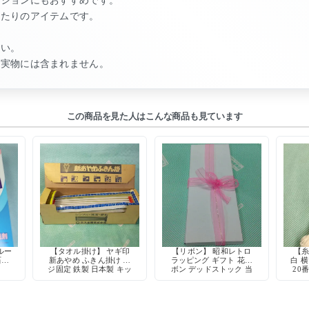
ったりのアイテムです。
さい。
め実物には含まれません。
この商品を見た人はこんな商品も見ています
ルー
【タオル掛け】 ヤギ印
【リボン】 昭和レトロ
【糸
石鹸
新あやめ ふきん掛け ネ
ラッピング ギフト 花リ
白 横
ジ固定 鉄製 日本製 キッ
ボン デッドストック 当
20
チン収納 デッドストック
時物 手芸用品