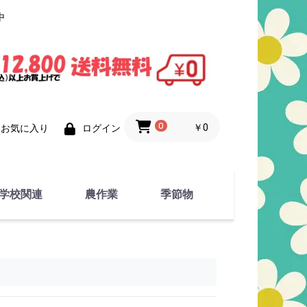
中
0
￥0
お気に入り
ログイン
学校関連
農作業
季節物
衣類
文具
運動用具
金属製品
竹・藁 製品
衣類品
春物
夏物
秋物
冬物