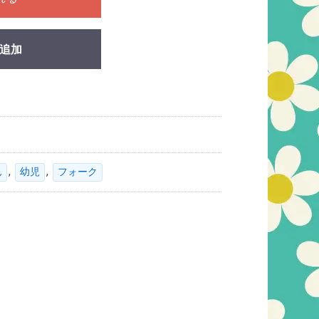
追加
,
,
ん
幼児
フォーク