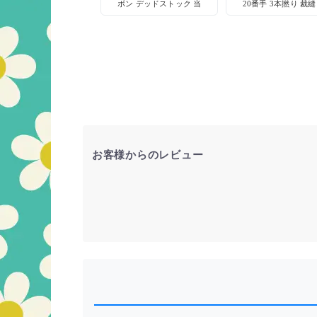
ボン デッドストック 当
20番手 3本撚り 裁縫
時物 手芸用品
芸 仮縫い
お客様からのレビュー