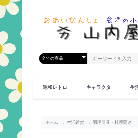
商品カテゴリを選択
商品名やキーワードを
昭和レトロ
キャラクタ
生
90's(平成2-11年)
80's(昭和55-64年)
70's(昭和45-54年)
60's(昭和35-44年)
50's(昭和25-34年)
40's(昭和15-24年)
30's(昭和5-14年)
漫画・アニメ
人物・動物
ホーム
生活雑貨
調理器具・料理関連