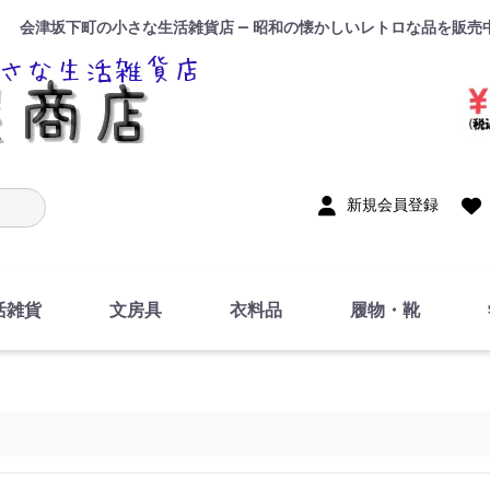
会津坂下町の小さな生活雑貨店 — 昭和の懐かしいレトロな品を販売
入力
新規会員登録
活雑貨
文房具
衣料品
履物・靴
インテリア
DIY・修理・自作
お風呂・トイレ
掃除・洗濯用具
裁縫
調理器具・料理関連
トイレットペーパー・
食器
筆記用具
事務用品
絵画・習字
テープ
玩具・おもちゃ
ノート
洋服
ジャージ・運動着
帽子
下着・手袋・靴下
鞄
アクセサリー・小物
ハンカチ・タオル類
化粧品
寝具
足袋
スリッパ
サンダル
シューズ
ちり紙・ティッシュ