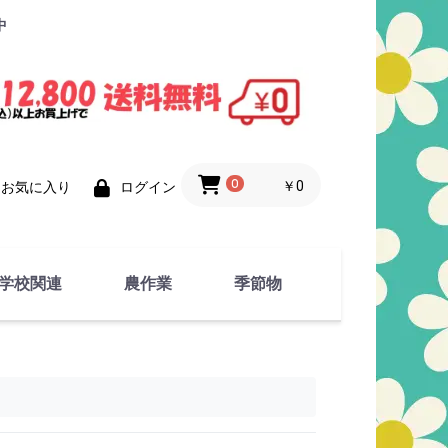
中
0
￥0
お気に入り
ログイン
学校関連
農作業
季節物
衣類
文具
運動用具
金属製品
竹・藁 製品
衣類品
春物
夏物
秋物
冬物