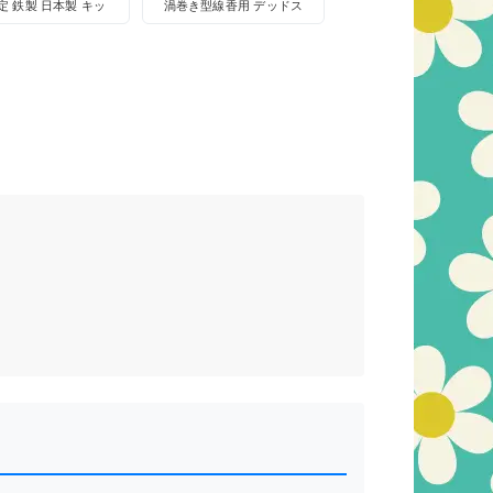
定 鉄製 日本製 キッ
渦巻き型線香用 デッドス
収納 デッドストック
トック