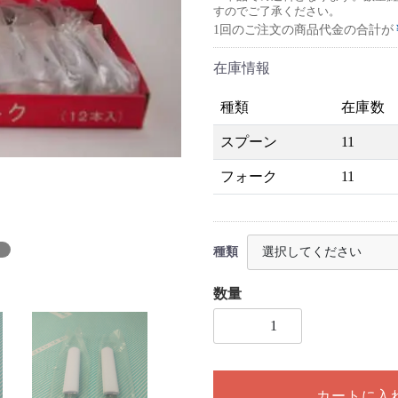
すのでご了承ください。
1回のご注文の商品代金の合計が
在庫情報
種類
在庫数
スプーン
11
フォーク
11
種類
数量
1個以上の数量を入力してく
カートに入