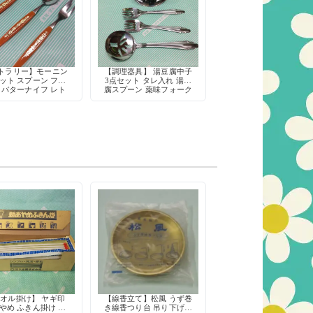
トラリー】モーニン
【調理器具】 湯豆腐中子
ット スプーン フォ
3点セット タレ入れ 湯豆
 バターナイフ レト
腐スプーン 薬味フォーク
ロ
昭和レトロ ステンレス製
オル掛け】 ヤギ印
【線香立て】松風 うず巻
やめ ふきん掛け ネ
き線香つり台 吊り下げ式