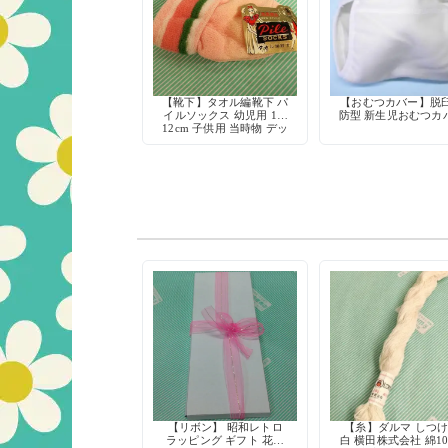
【靴下】タオル編靴下 パ
【おむつカバー】脱
イルソックス 幼児用 11-
防型 新生児おむつカ
12cm 子供用 当時物 デッ
ドストック
【リボン】 昭和レトロ
【糸】ダルマ しつ
ラッピング ギフト 花リ
白 横田株式会社 綿10