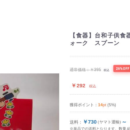
【食器】台和子供食
ォーク スプーン
26%OFF
通常価格：
￥395
税込
￥292
税込
14
pt
(5%)
獲得ポイント：
￥730
～
送料：
(ヤマト運輸)
※単品での送料となります。数量,