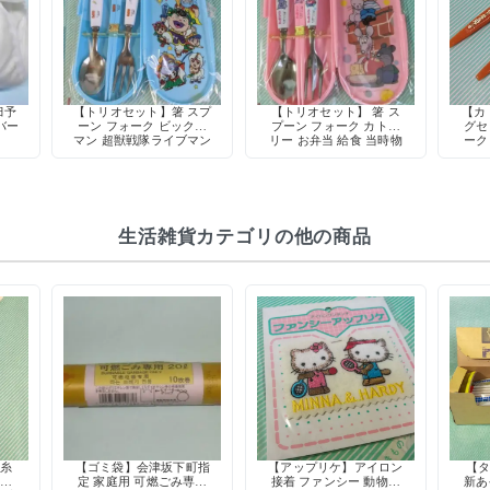
臼予
【トリオセット】箸 スプ
【トリオセット】 箸 ス
【カ
バー
ーン フォーク ビックリ
プーン フォーク カトラ
グセ
マン 超獣戦隊ライブマン
リー お弁当 給食 当時物
ーク
仮面ライダーBLACK 特
キャラクター
撮 ヒーロー お弁当 給食
カトラリー
生活雑貨カテゴリの他の商品
け糸
【ゴミ袋】会津坂下町指
【アップリケ】アイロン
【タ
0%
定 家庭用 可燃ごみ専用
接着 ファンシー 動物柄
新あ