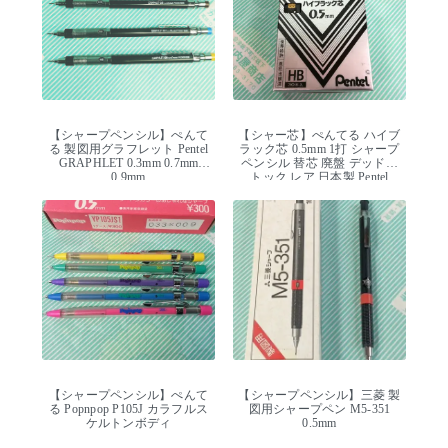
【シャープペンシル】ぺんて
【シャー芯】ぺんてる ハイブ
る 製図用グラフレット Pentel
ラック芯 0.5mm 1打 シャープ
GRAPHLET 0.3mm 0.7mm
ペンシル 替芯 廃盤 デッドス
0.9mm
トック レア 日本製 Pentel
【シャープペンシル】ぺんて
【シャープペンシル】三菱 製
る Popnpop P105J カラフルス
図用シャープペン M5-351
ケルトンボディ
0.5mm