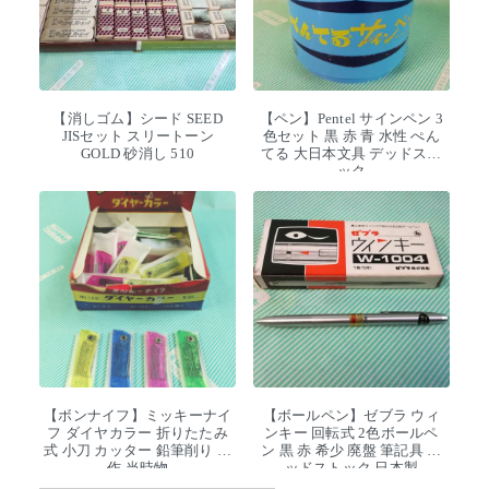
【消しゴム】シード SEED
【ペン】Pentel サインペン 3
JISセット スリートーン
色セット 黒 赤 青 水性 ぺん
GOLD 砂消し 510
てる 大日本文具 デッドスト
ック
【ボンナイフ】ミッキーナイ
【ボールペン】ゼブラ ウィ
フ ダイヤカラー 折りたたみ
ンキー 回転式 2色ボールペ
式 小刀 カッター 鉛筆削り 工
ン 黒 赤 希少 廃盤 筆記具 デ
作 当時物
ッドストック 日本製