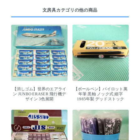
文房具カテゴリの他の商品
【消しゴム】世界のエアライ
【ボールペン】パイロット萬
ン JUNBO ERASER 飛行機デ
年筆 黒軸 ノック式 細字
ザイン 3色展開
1985年製 デッドストック