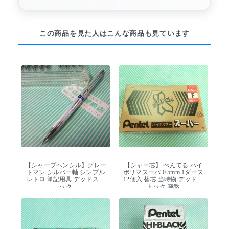
この商品を見た人はこんな商品も見ています
【シャープペンシル】グレー
【シャー芯】 ぺんてる ハイ
トマン シルバー軸 シンプル
ポリマスーパ 0.5mm 1ダース
レトロ 筆記用具 デッドスト
12個入 替芯 当時物 デッドス
ック
トック 廃盤