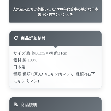
人気超人たちが勢揃いした1990年代前半の希少な日本
製キン肉マンハンカチ
商品詳細情報
サイズ:縦 約31cm × 横 約31cm
素材:綿 100%
日本製
種類:種類1(真ん中にキン肉マン)、種類2(右下
にキン肉マン)
商品説明