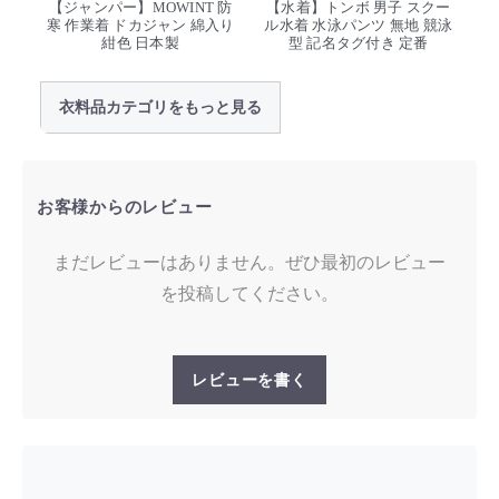
【ジャンパー】MOWINT 防
【水着】トンボ 男子 スクー
寒 作業着 ドカジャン 綿入り
ル水着 水泳パンツ 無地 競泳
紺色 日本製
型 記名タグ付き 定番
衣料品カテゴリをもっと見る
お客様からのレビュー
まだレビューはありません。ぜひ最初のレビュー
を投稿してください。
レビューを書く