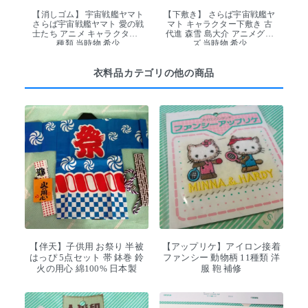
【消しゴム】 宇宙戦艦ヤマト
【下敷き】 さらば宇宙戦艦ヤ
さらば宇宙戦艦ヤマト 愛の戦
マト キャラクター下敷き 古
士たち アニメ キャラクター 4
代進 森雪 島大介 アニメグッ
種類 当時物 希少
ズ 当時物 希少
衣料品カテゴリの他の商品
【伴天】子供用 お祭り 半被
【アップリケ】アイロン接着
はっぴ 5点セット 帯 鉢巻 鈴
ファンシー 動物柄 11種類 洋
火の用心 綿100% 日本製
服 鞄 補修