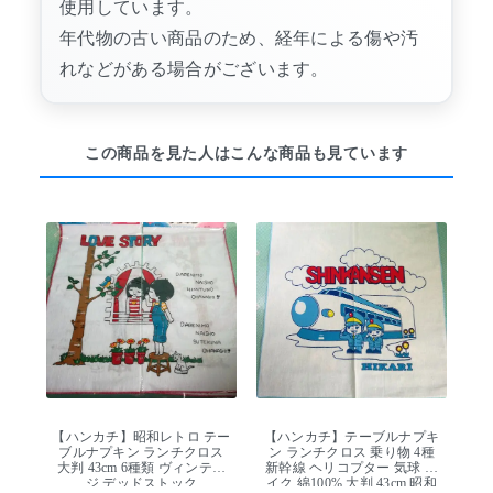
使用しています。
年代物の古い商品のため、経年による傷や汚
れなどがある場合がございます。
この商品を見た人はこんな商品も見ています
【ハンカチ】昭和レトロ テー
【ハンカチ】テーブルナプキ
ブルナプキン ランチクロス
ン ランチクロス 乗り物 4種
大判 43cm 6種類 ヴィンテー
新幹線 ヘリコプター 気球 バ
ジ デッドストック
イク 綿100% 大判 43cm 昭和