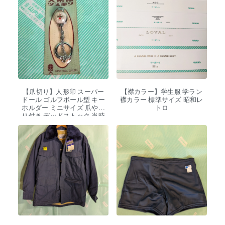
【爪切り】人形印 スーパー
【襟カラー】学生服 学ラン
ドール ゴルフボール型 キー
襟カラー 標準サイズ 昭和レ
ホルダー ミニサイズ 爪やす
トロ
り付き デッドストック 当時
物