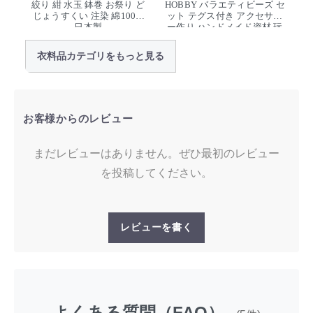
絞り 紺 水玉 鉢巻 お祭り ど
HOBBY バラエティビーズ セ
じょうすくい 注染 綿100%
ット テグス付き アクセサリ
日本製
ー作り ハンドメイド資材 玩
具 デッドストック
衣料品カテゴリをもっと見る
お客様からのレビュー
まだレビューはありません。ぜひ最初のレビュー
を投稿してください。
レビューを書く
よくある質問（FAQ）