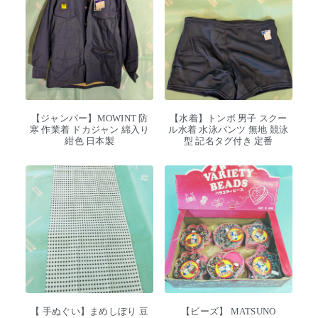
【ジャンパー】MOWINT 防
【水着】トンボ 男子 スクー
寒 作業着 ドカジャン 綿入り
ル水着 水泳パンツ 無地 競泳
紺色 日本製
型 記名タグ付き 定番
【 手ぬぐい】まめしぼり 豆
【ビーズ】 MATSUNO