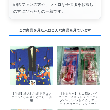
戦隊ファンの方や、レトロな子供服をお探し
の方にぴったりの一着です。
この商品を見た人はこんな商品も見ています
【半纏】綿入れ半纏 ドラゴン
【おもちゃ】 ミニ四駆 ハイ
ボールZ どんぶく どてら 子供
パーボディセット チューニン
用
グパーツ バンダイ クリアボ
ディ ハリケーンウルフ サイ
バーイーグル 当時物