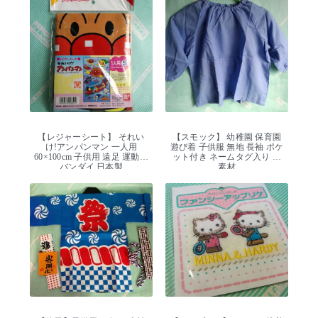
【レジャーシート】 それい
【スモック】 幼稚園 保育園
け!アンパンマン 一人用
遊び着 子供服 無地 長袖 ポケ
60×100cm 子供用 遠足 運動会
ット付き ネームタグ入り 綿
バンダイ 日本製
素材