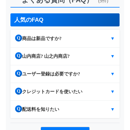
(5件)
人気のFAQ
Q
商品は新品ですか?
▼
Q
山内商店? 山之内商店?
▼
Q
ユーザー登録は必要ですか?
▼
Q
クレジットカードを使いたい
▼
Q
配送料を知りたい
▼