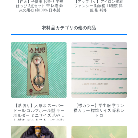
【伴天】子供用 お祭り 半被
【アップリケ】アイロン接着
はっぴ 5点セット 帯 鉢巻 鈴
ファンシー 動物柄 11種類 洋
火の用心 綿100% 日本製
服 鞄 補修
衣料品カテゴリの他の商品
【爪切り】人形印 スーパー
【襟カラー】学生服 学ラン
ドール ゴルフボール型 キー
襟カラー 標準サイズ 昭和レ
ホルダー ミニサイズ 爪やす
トロ
り付き デッドストック 当時
物