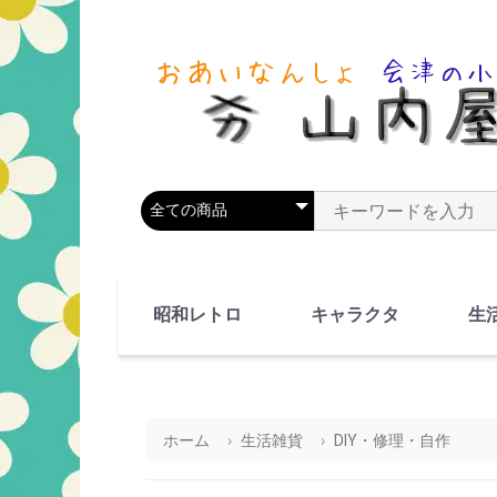
商品カテゴリを選択
商品名やキーワードを
昭和レトロ
キャラクタ
生
90's(平成2-11年)
80's(昭和55-64年)
70's(昭和45-54年)
60's(昭和35-44年)
50's(昭和25-34年)
40's(昭和15-24年)
30's(昭和5-14年)
漫画・アニメ
人物・動物
ホーム
生活雑貨
DIY・修理・自作