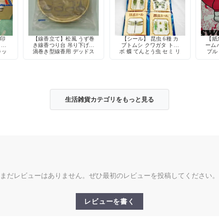
ギ印
【線香立て】松風 うず巻
【シール】 昆虫 6種 カ
【紙袋
 ネ
き線香つり台 吊り下げ式
ブトムシ クワガタ トン
ーム
キッ
渦巻き型線香用 デッドス
ボ 蝶 てんとう虫 セミ リ
プル
ック
トック
アル レトロ デコレーシ
ョン
生活雑貨カテゴリをもっと見る
まだレビューはありません。ぜひ最初のレビューを投稿してください。
レビューを書く