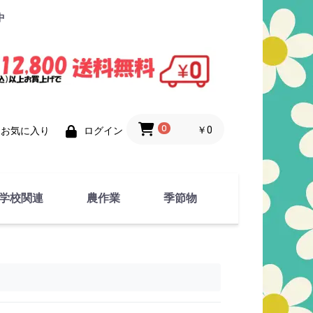
中
0
￥0
お気に入り
ログイン
学校関連
農作業
季節物
衣類
文具
運動用具
金属製品
竹・藁 製品
衣類品
春物
夏物
秋物
冬物