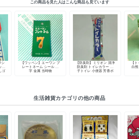
この商品を見た人はこんな商品も見ています
ワシ
【ワッペン】エーワン プ
【防臭剤】ミリオン 清浄
【ト
ッセ
レートネーム シール 数
防臭剤 トイレカラー 男
白熊 
しゴ
字 金属 当時物
子トイレ 小便器 芳香ボ
トッ
ール 5球入
生活雑貨カテゴリの他の商品