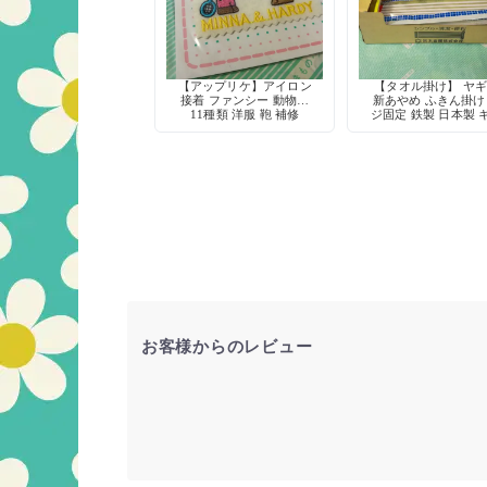
【アップリケ】アイロン
【タオル掛け】 ヤ
接着 ファンシー 動物柄
新あやめ ふきん掛け
11種類 洋服 鞄 補修
ジ固定 鉄製 日本製 
チン収納 デッドスト
お客様からのレビュー