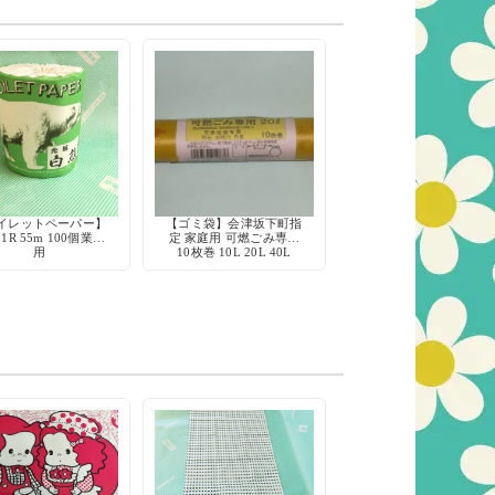
イレットペーパー】
【ゴミ袋】会津坂下町指
1R 55m 100個業務
定 家庭用 可燃ごみ専用
用
10枚巻 10L 20L 40L