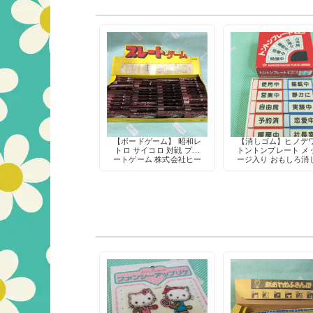
【ボードゲーム】 昭和レ
【消しゴム】ヒノデ
トロ サイコロ 対戦 プレ
トントンプレート メ
ートゲーム 株式会社ヒー
ージ入り おもしろ消
ロー 日本製 当時物 駄菓
ム 当時物 デッドス
子屋 玩具
ク 日本製