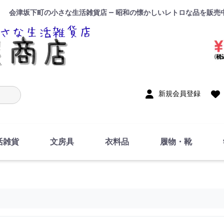
会津坂下町の小さな生活雑貨店 — 昭和の懐かしいレトロな品を販売
入力
新規会員登録
活雑貨
文房具
衣料品
履物・靴
インテリア
DIY・修理・自作
お風呂・トイレ
掃除・洗濯用具
裁縫
調理器具・料理関連
トイレットペーパー・
食器
筆記用具
事務用品
絵画・習字
テープ
玩具・おもちゃ
ノート
洋服
ジャージ・運動着
帽子
下着・手袋・靴下
鞄
アクセサリー・小物
ハンカチ・タオル類
化粧品
寝具
足袋
スリッパ
サンダル
シューズ
ちり紙・ティッシュ