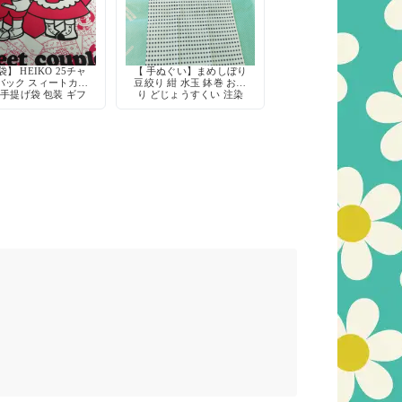
】 HEIKO 25チャ
【 手ぬぐい】まめしぼり
バック スィートカッ
豆絞り 紺 水玉 鉢巻 お祭
 手提げ袋 包装 ギフ
り どじょうすくい 注染
ト 当時物
綿100% 日本製