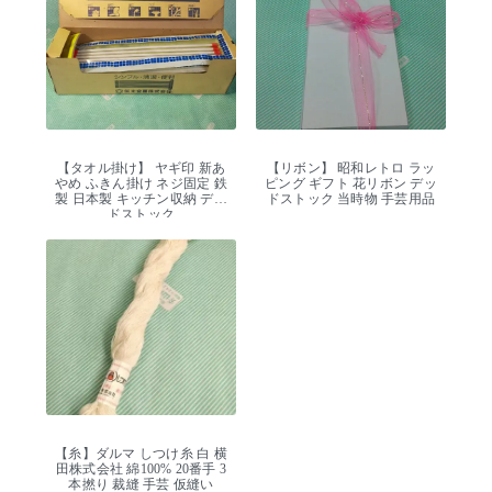
【タオル掛け】 ヤギ印 新あ
【リボン】 昭和レトロ ラッ
やめ ふきん掛け ネジ固定 鉄
ピング ギフト 花リボン デッ
製 日本製 キッチン収納 デッ
ドストック 当時物 手芸用品
ドストック
【糸】ダルマ しつけ糸 白 横
田株式会社 綿100% 20番手 3
本撚り 裁縫 手芸 仮縫い