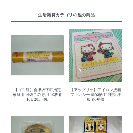
生活雑貨カテゴリの他の商品
【ゴミ袋】会津坂下町指定
【アップリケ】アイロン接着
家庭用 可燃ごみ専用 10枚巻
ファンシー 動物柄 11種類 洋
10L 20L 40L
服 鞄 補修