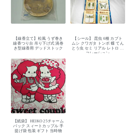
【線香立て】松風 うず巻き
【シール】 昆虫 6種 カブト
線香つり台 吊り下げ式 渦巻
ムシ クワガタ トンボ 蝶 てん
き型線香用 デッドストック
とう虫 セミ リアル レトロ デ
コレーション
【紙袋】 HEIKO 25チャーム
バック スィートカップル 手
提げ袋 包装 ギフト 当時物