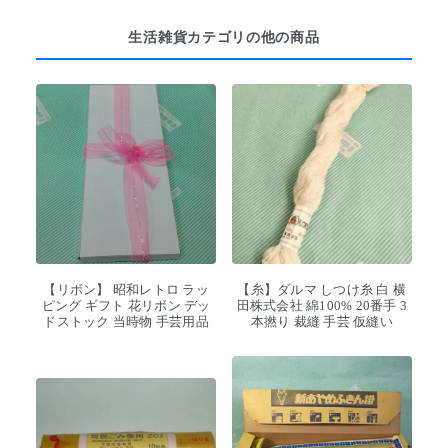
生活雑貨カテゴリの他の商品
【リボン】 昭和レトロ ラッ
【糸】ダルマ しつけ糸 白 横
ピング ギフト 花リボン デッ
田株式会社 綿100% 20番手 3
ドストック 当時物 手芸用品
本撚り 裁縫 手芸 仮縫い