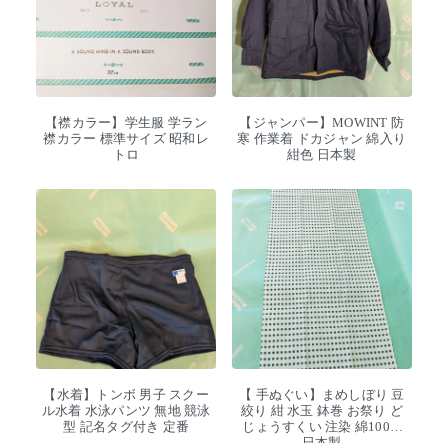
【襟カラー】学生服 学ラン
【ジャンパー】MOWINT 防
襟カラー 標準サイズ 昭和レ
寒 作業着 ドカジャン 綿入り
トロ
紺色 日本製
【水着】トンボ 男子 スクー
【 手ぬぐい】まめしぼり 豆
ル水着 水泳パンツ 無地 競泳
絞り 紺 水玉 鉢巻 お祭り ど
型 記名タグ付き 定番
じょうすくい 注染 綿100%
日本製