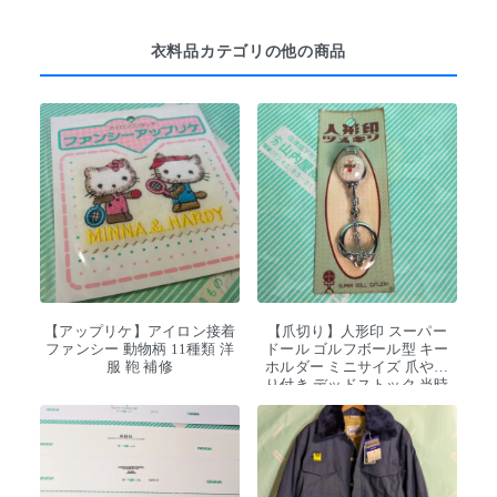
衣料品カテゴリの他の商品
【アップリケ】アイロン接着
【爪切り】人形印 スーパー
ファンシー 動物柄 11種類 洋
ドール ゴルフボール型 キー
服 鞄 補修
ホルダー ミニサイズ 爪やす
り付き デッドストック 当時
物