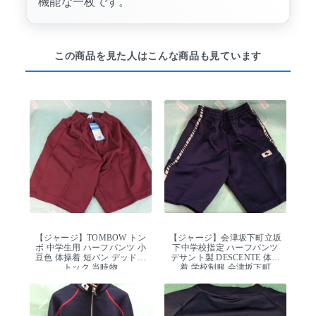
機能な一枚です。
この商品を見た人はこんな商品も見ています
【ジャージ】TOMBOW トン
【ジャージ】会津坂下町立坂
ボ 中学生用 ハーフパンツ 小
下中学校指定 ハーフパンツ
豆色 体操着 短パン デッドス
デサント製 DESCENTE 体操
トック 当時物
着 学校制服 会津坂下町