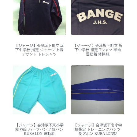
【ジャージ】会津坂下町立 坂
【ジャージ】会津坂下町立 坂
下中学校 指定 ジャージ 上着
下中学校 指定 Tシャツ 半袖
デサント トレシャツ
運動着 体操服
【ジャージ】会津坂下東小学
【ジャージ】会津坂下南小学
校 指定 ハーフパンツ 短パン
校指定 トレーニングパンツ
KURALON 運動着
長ズボン KURALON製