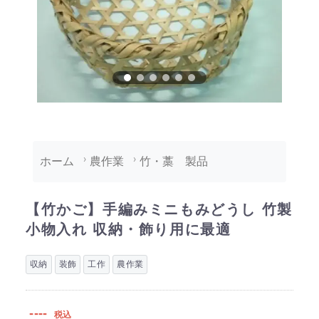
ホーム
農作業
竹・藁 製品
【竹かご】手編みミニもみどうし 竹製
小物入れ 収納・飾り用に最適
収納
装飾
工作
農作業
----
税込