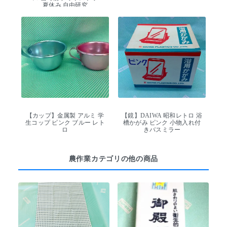
夏休み 自由研究
【カップ】金属製 アルミ 学
【鏡】DAIWA 昭和レトロ 浴
生コップ ピンク ブルー レト
槽かがみ ピンク 小物入れ付
ロ
きバスミラー
農作業カテゴリの他の商品