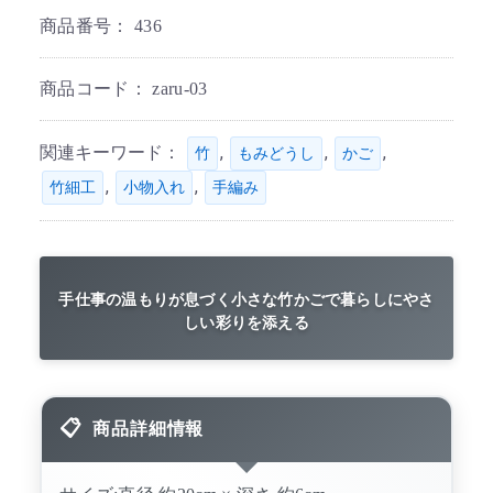
商品番号：
436
商品コード：
zaru-03
関連キーワード：
,
,
,
竹
もみどうし
かご
,
,
竹細工
小物入れ
手編み
手仕事の温もりが息づく小さな竹かごで暮らしにやさ
しい彩りを添える
商品詳細情報