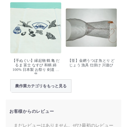
【手ぬぐい】縁起物 鶴 亀 だ
【筌】金網うつぼ 魚とり ど
るま 富士 なすび 和柄 綿
じょう 漁具 仕掛け 川遊び
100% 日本製 お祭り 剣道 温
泉
農作業カテゴリをもっと見る
お客様からのレビュー
まだレビューはありません。ぜひ最初のレビュー