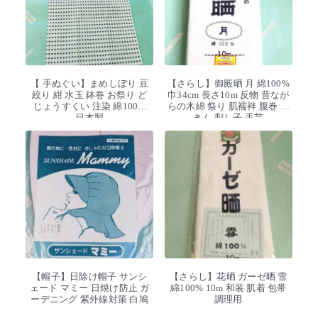
【 手ぬぐい】まめしぼり 豆
【さらし】御殿晒 月 綿100%
絞り 紺 水玉 鉢巻 お祭り ど
巾34cm 長さ10m 反物 昔なが
じょうすくい 注染 綿100%
らの木綿 祭り 肌襦袢 腹巻 ふ
日本製
きん 刺し子 手芸
【帽子】日除け帽子 サンシ
【さらし】花晒 ガーゼ晒 雪
ェード マミー 日焼け防止 ガ
綿100% 10m 和装 肌着 包帯
ーデニング 紫外線対策 白鳩
調理用