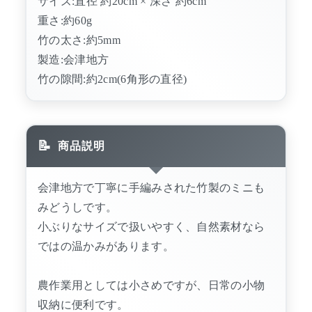
サイズ:直径 約20cm × 深さ 約6cm
重さ:約60g
竹の太さ:約5mm
製造:会津地方
竹の隙間:約2cm(6角形の直径)
商品説明
会津地方で丁寧に手編みされた竹製のミニも
みどうしです。
小ぶりなサイズで扱いやすく、自然素材なら
ではの温かみがあります。
農作業用としては小さめですが、日常の小物
収納に便利です。