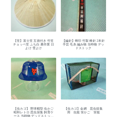
【笠】富士笠 五徳付き 竹笠
【編針】蜂印 竹製 棒針 2本針
チョッペ笠 ふち白 農作業 日
手芸 毛糸 編み物 当時物 デッ
よけ 雪よけ
ドストック
【虫カゴ】 野球帽型 虫かご
【虫カゴ】金網 昆虫採集
昭和レトロ 昆虫採集 飼育ケ
用 虫籠 蛍かご 蛍籠
ース 当時物 デッドストック