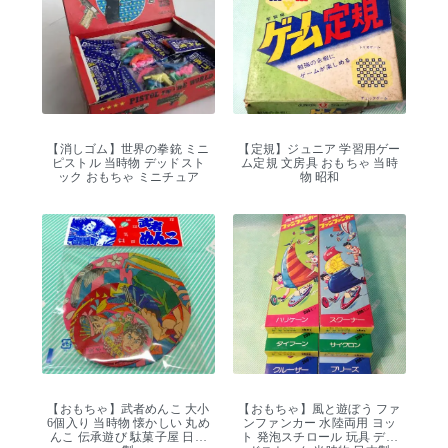
【消しゴム】世界の拳銃 ミニ
【定規】ジュニア 学習用ゲー
ピストル 当時物 デッドスト
ム定規 文房具 おもちゃ 当時
ック おもちゃ ミニチュア
物 昭和
【おもちゃ】武者めんこ 大小
【おもちゃ】風と遊ぼう ファ
6個入り 当時物 懐かしい 丸め
ンファンカー 水陸両用 ヨッ
んこ 伝承遊び 駄菓子屋 日本
ト 発泡スチロール 玩具 デッ