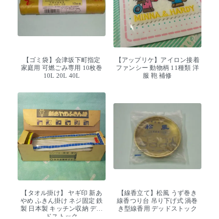
【ゴミ袋】会津坂下町指定
【アップリケ】アイロン接着
家庭用 可燃ごみ専用 10枚巻
ファンシー 動物柄 11種類 洋
10L 20L 40L
服 鞄 補修
【タオル掛け】 ヤギ印 新あ
【線香立て】松風 うず巻き
やめ ふきん掛け ネジ固定 鉄
線香つり台 吊り下げ式 渦巻
製 日本製 キッチン収納 デッ
き型線香用 デッドストック
ドストック