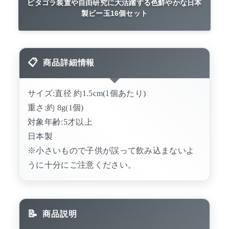
ピタゴラ装置や自由研究に大活躍する色鮮やかな日本
製ビー玉16個セット
商品詳細情報
サイズ:直径 約1.5cm(1個あたり)
重さ:約 8g(1個)
対象年齢:5才以上
日本製
※小さいもので子供が誤って飲み込まないよ
うに十分にご注意ください。
商品説明