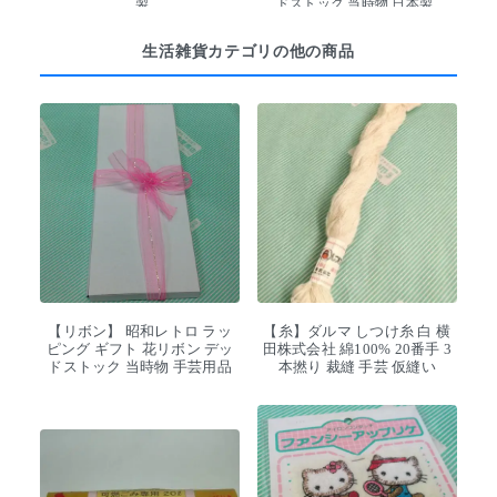
製
ドストック 当時物 日本製
生活雑貨カテゴリの他の商品
【リボン】 昭和レトロ ラッ
【糸】ダルマ しつけ糸 白 横
ピング ギフト 花リボン デッ
田株式会社 綿100% 20番手 3
ドストック 当時物 手芸用品
本撚り 裁縫 手芸 仮縫い