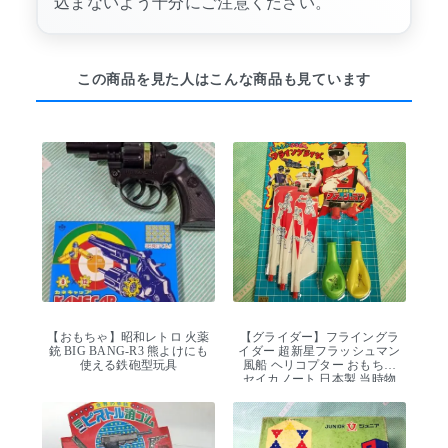
込まないよう十分にご注意ください。
この商品を見た人はこんな商品も見ています
【おもちゃ】昭和レトロ 火薬
【グライダー】フライングラ
銃 BIG BANG-R3 熊よけにも
イダー 超新星フラッシュマン
使える鉄砲型玩具
風船 ヘリコプター おもちゃ
セイカノート 日本製 当時物