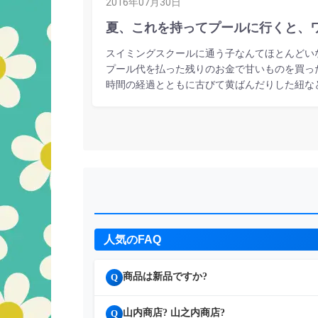
2016年07月30日
夏、これを持ってプールに行くと、
スイミングスクールに通う子なんてほとんどい
プール代を払った残りのお金で甘いものを買っ
時間の経過とともに古びて黄ばんだりした紐な
人気のFAQ
商品は新品ですか?
Q
山内商店? 山之内商店?
Q