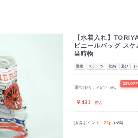
【水着入れ】TORIY
ビニールバッグ スケ
当時物
夏物
スポーツ
収納
遊び
レ
33%OFF
通常価格：
￥647
税込
￥431
税込
21
pt
(5%)
獲得ポイント：