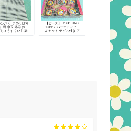
手ぬぐい】まめしぼり
【ビーズ】 MATSUNO
 紺 水玉 鉢巻 お祭
HOBBY バラエティビー
どじょうすくい 注染
ズ セット テグス付き ア
綿100% 日本製
クセサリー作り ハンドメ
イド資材 玩具 デッドス
トック