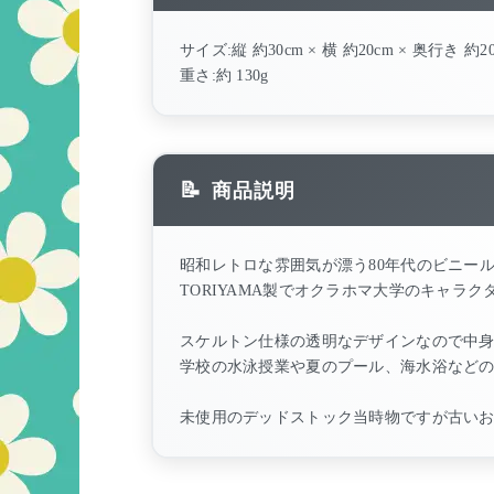
サイズ:縦 約30cm × 横 約20cm × 奥行き 約2
重さ:約 130g
商品説明
昭和レトロな雰囲気が漂う80年代のビニー
TORIYAMA製でオクラホマ大学のキャラ
スケルトン仕様の透明なデザインなので中
学校の水泳授業や夏のプール、海水浴など
未使用のデッドストック当時物ですが古い