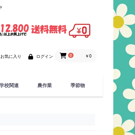
中
0
￥0
お気に入り
ログイン
学校関連
農作業
季節物
衣類
文具
運動用具
金属製品
竹・藁 製品
衣類品
春物
夏物
秋物
冬物