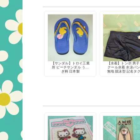
【サンダル】トロイ工業
【水着】トンボ 男子
所 ビーチサンダル うさ
クール水着 水泳パ
ぎ柄 日本製
無地 競泳型 記名タ
き 定番