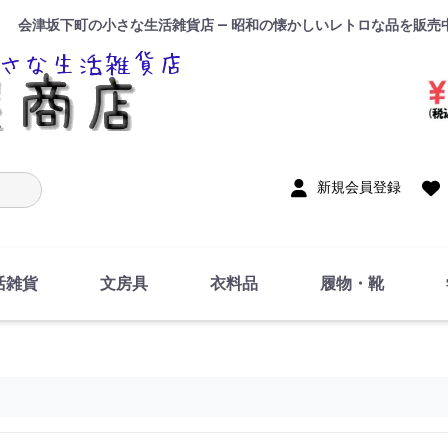
会津坂下町の小さな生活雑貨店 — 昭和の懐かしいレトロな品を販売
入力
新規会員登録
活雑貨
文房具
衣料品
履物・靴
インテリア
DIY・修理・自作
お風呂・トイレ
掃除・洗濯用具
裁縫
調理器具・料理関連
トイレットペーパー・
食器
筆記用具
事務用品
絵画・習字
テープ
玩具・おもちゃ
ノート
洋服
ジャージ・運動着
帽子
下着・手袋・靴下
鞄
アクセサリー・小物
ハンカチ・タオル類
化粧品
寝具
足袋
スリッパ
サンダル
シューズ
ちり紙・ティッシュ