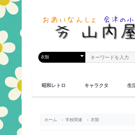
商品カテゴリを選択
商品名やキーワードを
昭和レトロ
キャラクタ
生
90's(平成2-11年)
80's(昭和55-64年)
70's(昭和45-54年)
60's(昭和35-44年)
50's(昭和25-34年)
40's(昭和15-24年)
30's(昭和5-14年)
漫画・アニメ
人物・動物
ホーム
学校関連
衣類