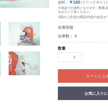
￥185
送料：
(クリックポスト)
※単品での送料となります。数量,
すのでご了承ください。
1回のご注文の商品代金の合計が
在庫情報
在庫数：
4
数量
1個以上の数量を入力してく
カートに入
お気に入りに