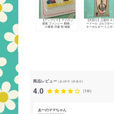
【アップリケ】アイロン
【爪切り】人形印 ス
接着 ファンシー 動物柄
ードール ゴルフボー
11種類 洋服 鞄 補修
キーホルダー ミニサ
爪やすり付き デッド
ック 当時物
商品レビュー
(全1件中
1
件表示)
4.0
(1件)
あーのママちゃん