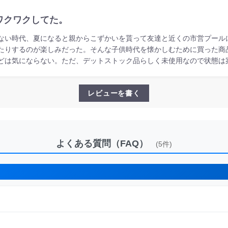
ワクワクしてた。
ない時代、夏になると親からこずかいを貰って友達と近くの市営プール
たりするのが楽しみだった。そんな子供時代を懐かしむために買った商
どは気にならない。ただ、デットストック品らしく未使用なので状態は
レビューを書く
よくある質問（FAQ）
(5件)