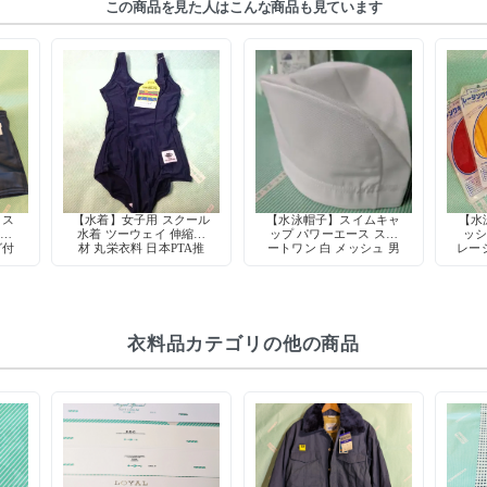
この商品を見た人はこんな商品も見ています
 ス
【水着】女子用 スクール
【水泳帽子】スイムキャ
【水
ンツ
水着 ツーウェイ 伸縮素
ップ パワーエース スタ
ッシ
グ付
材 丸栄衣料 日本PTA推
ートワン 白 メッシュ 男
レー
薦 旧型 学校授業用
女兼用 フリーサイズ 学
兼用
校用 スクール用 昭和レ
和レ
トロ デッドストック
衣料品カテゴリの他の商品