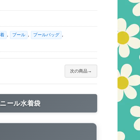
,
,
,
着
プール
プールバッグ
次の商品
ニール水着袋