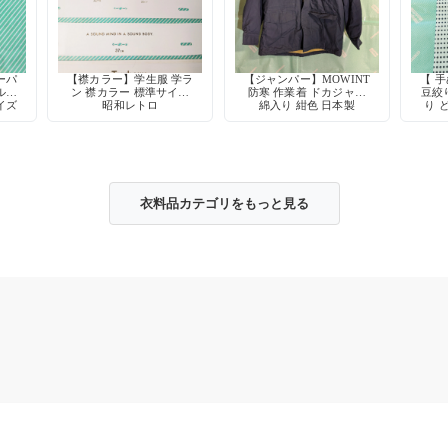
ーパ
【襟カラー】学生服 学ラ
【ジャンパー】MOWINT
【 
ル型
ン 襟カラー 標準サイズ
防寒 作業着 ドカジャン
豆絞り
イズ
昭和レトロ
綿入り 紺色 日本製
り 
スト
衣料品カテゴリをもっと見る