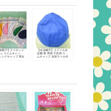
泳帽子】ナイロンメ
【水泳帽子】スクール水
ュ スイムキャップ
泳帽 青 男用 子供用 スイ
シングキャップ 男女
ムキャップ 名前ラベル付
 学校 スクール用 昭
き 学校 授業 昭和レトロ
トロ デッドストック
デッドストック