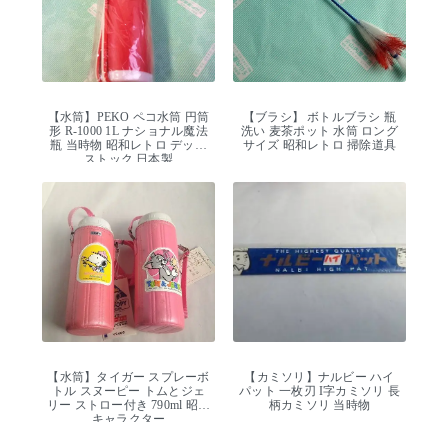
【水筒】PEKO ペコ水筒 円筒
【ブラシ】 ボトルブラシ 瓶
形 R-1000 1L ナショナル魔法
洗い 麦茶ポット 水筒 ロング
瓶 当時物 昭和レトロ デッド
サイズ 昭和レトロ 掃除道具
ストック 日本製
【水筒】タイガー スプレーボ
【カミソリ】ナルビー ハイ
トル スヌーピー トムとジェ
パット 一枚刃 I字カミソリ 長
リー ストロー付き 790ml 昭和
柄カミソリ 当時物
キャラクター