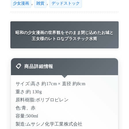
,
,
少女漫画
雑貨
デッドストック
昭和の少女漫画の世界観をそのまま閉じ込めたお城と
王女様のレトロなプラスチック水筒
商品詳細情報
サイズ:高さ 約17cm × 直径 約8cm
重さ:約 130g
原料樹脂:ポリプロピレン
色:青、赤
容量:500ml
製造:ムサシノ化学工業株式会社