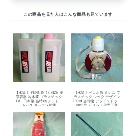
この商品を見た人はこんな商品も見ています
【水筒】 PENGIN 18 SIZE 麦
【水筒】ペコ水筒 ミレユ プ
茶容器 冷水筒 プラスチック
ラスチック シック デザイン
1.8L 日本製 当時物 デッドス
700ml 当時物 デッドストック
トック キッチン雑貨
80年代 ムサシノ化学工業