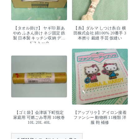
【タオル掛け】 ヤギ印 新あ
【糸】ダルマ しつけ糸 白 横
やめ ふきん掛け ネジ固定 鉄
田株式会社 綿100% 20番手 3
製 日本製 キッチン収納 デッ
本撚り 裁縫 手芸 仮縫い
ドストック
【ゴミ袋】会津坂下町指定
【アップリケ】アイロン接着
家庭用 可燃ごみ専用 10枚巻
ファンシー 動物柄 11種類 洋
10L 20L 40L
服 鞄 補修