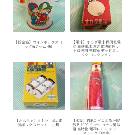
【貯金箱】コインボックス ミ
【電球】オカダ電球 岡田乾電
ック&ジャム 4種
池 白熱電球 東芝電池前身 レ
トロ照明 当時物 デッドスト
ック コレクション
【おもちゃ】タミヤ 単2 電
【水筒】PEKO ペコ水筒 円筒
池ボックスセット 小鹿
形 R-1000 1L ナショナル魔法
瓶 当時物 昭和レトロ デッド
ストック 日本製