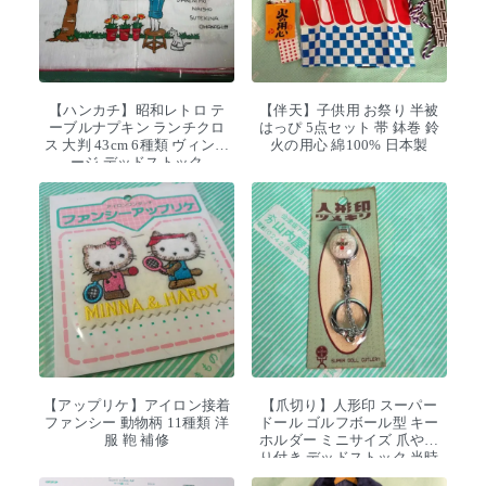
【ハンカチ】昭和レトロ テ
【伴天】子供用 お祭り 半被
ーブルナプキン ランチクロ
はっぴ 5点セット 帯 鉢巻 鈴
ス 大判 43cm 6種類 ヴィンテ
火の用心 綿100% 日本製
ージ デッドストック
【アップリケ】アイロン接着
【爪切り】人形印 スーパー
ファンシー 動物柄 11種類 洋
ドール ゴルフボール型 キー
服 鞄 補修
ホルダー ミニサイズ 爪やす
り付き デッドストック 当時
物