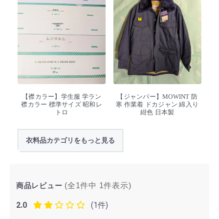
【襟カラー】学生服 学ラン
【ジャンパー】MOWINT 防
襟カラー 標準サイズ 昭和レ
寒 作業着 ドカジャン 綿入り
トロ
紺色 日本製
衣料品カテゴリをもっと見る
商品レビュー
(全1件中
1
件表示)
2.0
(1件)