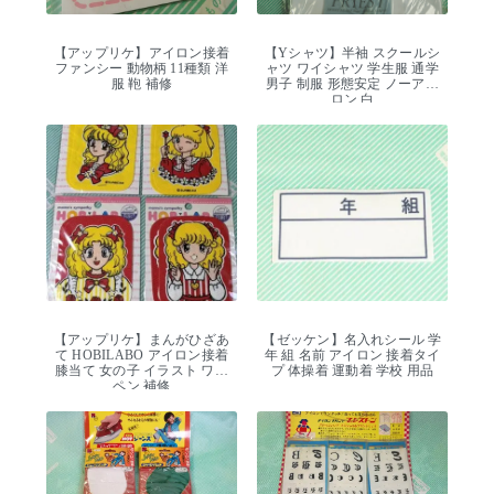
【アップリケ】アイロン接着
【Yシャツ】半袖 スクールシ
ファンシー 動物柄 11種類 洋
ャツ ワイシャツ 学生服 通学
服 鞄 補修
男子 制服 形態安定 ノーアイ
ロン 白
【アップリケ】まんがひざあ
【ゼッケン】名入れシール 学
て HOBILABO アイロン接着
年 組 名前 アイロン 接着タイ
膝当て 女の子 イラスト ワッ
プ 体操着 運動着 学校 用品
ペン 補修