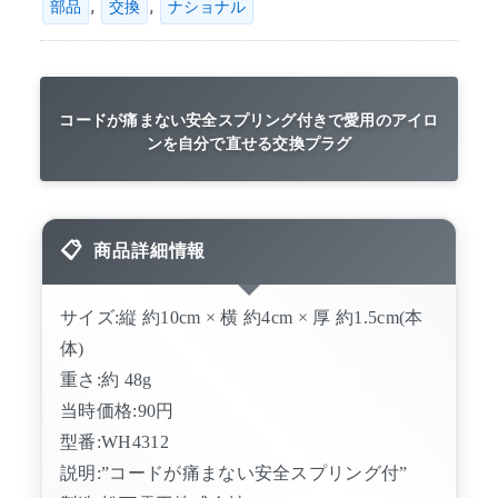
,
,
部品
交換
ナショナル
コードが痛まない安全スプリング付きで愛用のアイロ
ンを自分で直せる交換プラグ
商品詳細情報
サイズ:縦 約10cm × 横 約4cm × 厚 約1.5cm(本
体)
重さ:約 48g
当時価格:90円
型番:WH4312
説明:”コードが痛まない安全スプリング付”