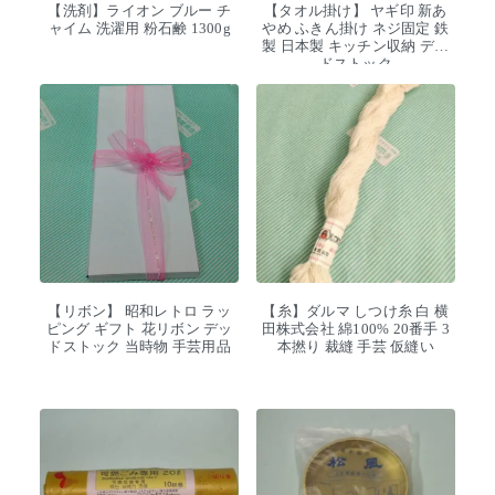
【洗剤】ライオン ブルー チ
【タオル掛け】 ヤギ印 新あ
ャイム 洗濯用 粉石鹸 1300g
やめ ふきん掛け ネジ固定 鉄
製 日本製 キッチン収納 デッ
ドストック
【リボン】 昭和レトロ ラッ
【糸】ダルマ しつけ糸 白 横
ピング ギフト 花リボン デッ
田株式会社 綿100% 20番手 3
ドストック 当時物 手芸用品
本撚り 裁縫 手芸 仮縫い