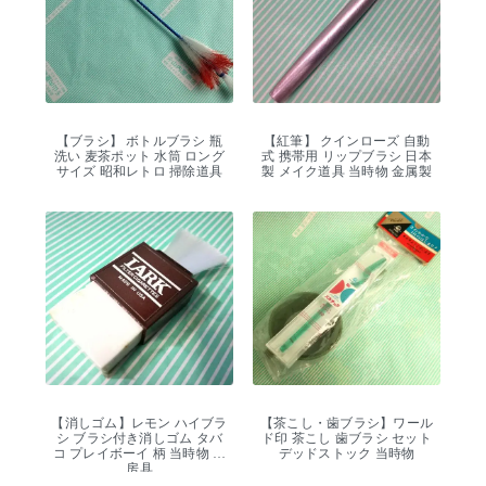
【ブラシ】 ボトルブラシ 瓶
【紅筆】 クインローズ 自動
洗い 麦茶ポット 水筒 ロング
式 携帯用 リップブラシ 日本
サイズ 昭和レトロ 掃除道具
製 メイク道具 当時物 金属製
【消しゴム】レモン ハイブラ
【茶こし・歯ブラシ】ワール
シ ブラシ付き消しゴム タバ
ド印 茶こし 歯ブラシ セット
コ プレイボーイ 柄 当時物 文
デッドストック 当時物
房具