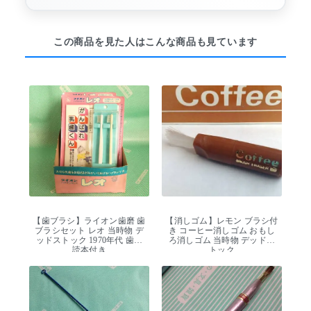
この商品を見た人はこんな商品も見ています
【歯ブラシ】ライオン歯磨 歯
【消しゴム】レモン ブラシ付
ブラシセット レオ 当時物 デ
き コーヒー消しゴム おもし
ッドストック 1970年代 歯科
ろ消しゴム 当時物 デッドス
読本付き
トック