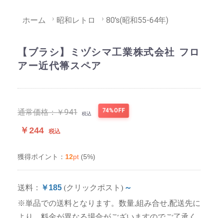
ホーム
昭和レトロ
80's(昭和55-64年)
【ブラシ】ミヅシマ工業株式会社 フロ
アー近代箒スペア
74%OFF
通常価格：
￥941
税込
￥244
税込
12
pt
(5%)
獲得ポイント：
送料：
￥185
(クリックポスト)
～
※単品での送料となります。数量,組み合せ,配送先に
より、料金が異なる場合がございますのでご了承く