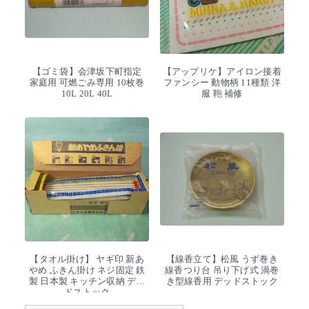
【ゴミ袋】会津坂下町指定
【アップリケ】アイロン接着
家庭用 可燃ごみ専用 10枚巻
ファンシー 動物柄 11種類 洋
10L 20L 40L
服 鞄 補修
【タオル掛け】 ヤギ印 新あ
【線香立て】松風 うず巻き
やめ ふきん掛け ネジ固定 鉄
線香つり台 吊り下げ式 渦巻
製 日本製 キッチン収納 デッ
き型線香用 デッドストック
ドストック