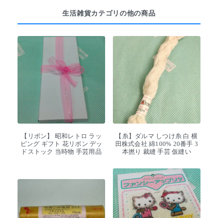
生活雑貨カテゴリの他の商品
【リボン】 昭和レトロ ラッ
【糸】ダルマ しつけ糸 白 横
ピング ギフト 花リボン デッ
田株式会社 綿100% 20番手 3
ドストック 当時物 手芸用品
本撚り 裁縫 手芸 仮縫い