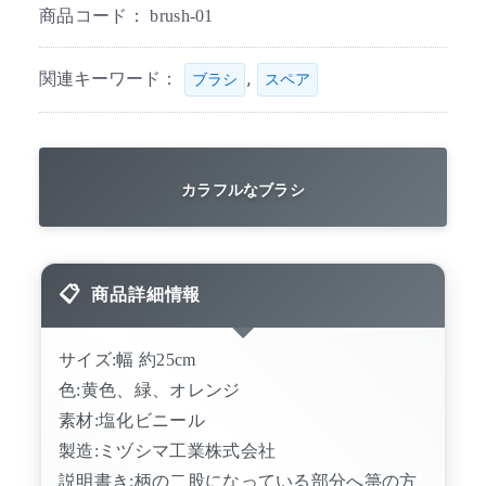
商品コード：
brush-01
関連キーワード：
,
ブラシ
スペア
カラフルなブラシ
商品詳細情報
サイズ:幅 約25cm
色:黄色、緑、オレンジ
素材:塩化ビニール
製造:ミヅシマ工業株式会社
説明書き:柄の二股になっている部分へ箒の方