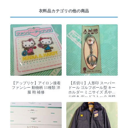
衣料品カテゴリの他の商品
【アップリケ】アイロン接着
【爪切り】人形印 スーパー
ファンシー 動物柄 11種類 洋
ドール ゴルフボール型 キー
服 鞄 補修
ホルダー ミニサイズ 爪やす
り付き デッドストック 当時
物