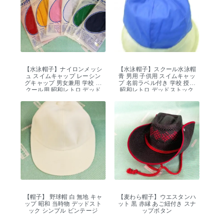
【水泳帽子】ナイロンメッシ
【水泳帽子】スクール水泳帽
ュ スイムキャップ レーシン
青 男用 子供用 スイムキャッ
グキャップ 男女兼用 学校 ス
プ 名前ラベル付き 学校 授業
クール用 昭和レトロ デッド
昭和レトロ デッドストック
ストック
【帽子】 野球帽 白 無地 キャ
【麦わら帽子】ウエスタンハ
ップ 昭和 当時物 デッドスト
ット 黒 赤縁 あご紐付き スナ
ック シンプル ビンテージ
ップボタン