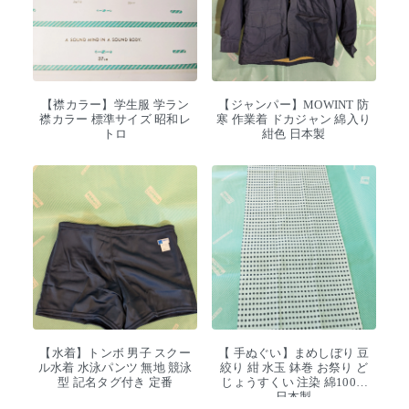
【襟カラー】学生服 学ラン
【ジャンパー】MOWINT 防
襟カラー 標準サイズ 昭和レ
寒 作業着 ドカジャン 綿入り
トロ
紺色 日本製
【水着】トンボ 男子 スクー
【 手ぬぐい】まめしぼり 豆
ル水着 水泳パンツ 無地 競泳
絞り 紺 水玉 鉢巻 お祭り ど
型 記名タグ付き 定番
じょうすくい 注染 綿100%
日本製