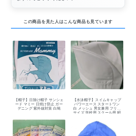
この商品を見た人はこんな商品も見ています
【帽子】日除け帽子 サンシェ
【水泳帽子】スイムキャップ
ード マミー 日焼け防止 ガー
パワーエース スタートワン
デニング 紫外線対策 白鳩
白 メッシュ 男女兼用 フリー
サイズ 学校用 スクール用 昭
和レトロ デッドストック