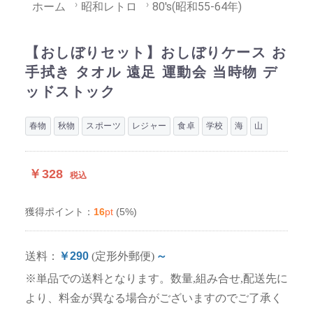
ホーム
昭和レトロ
80's(昭和55-64年)
【おしぼりセット】おしぼりケース お
手拭き タオル 遠足 運動会 当時物 デ
ッドストック
春物
秋物
スポーツ
レジャー
食卓
学校
海
山
￥328
税込
16
pt
(5%)
獲得ポイント：
送料：
￥290
(定形外郵便)
～
※単品での送料となります。数量,組み合せ,配送先に
より、料金が異なる場合がございますのでご了承く