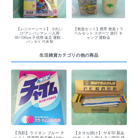
【レジャーシート】 それい
【救急セット】携帯 救急トラ
け!アンパンマン 一人用
ベルセット スポーツ 旅行 キ
60×100cm 子供用 遠足 運動会
ャンプ 運動会
バンダイ 日本製
生活雑貨カテゴリの他の商品
【洗剤】ライオン ブルー チ
【タオル掛け】 ヤギ印 新あ
ャイム 洗濯用 粉石鹸 1300g
やめ ふきん掛け ネジ固定 鉄