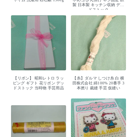
製 日本製 キッチン収納 デッ
ドストック
【リボン】 昭和レトロ ラッ
【糸】ダルマ しつけ糸 白 横
ピング ギフト 花リボン デッ
田株式会社 綿100% 20番手 3
ドストック 当時物 手芸用品
本撚り 裁縫 手芸 仮縫い