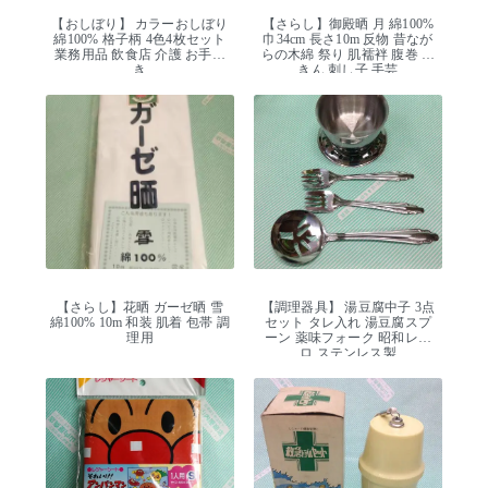
【おしぼり】 カラーおしぼり
【さらし】御殿晒 月 綿100%
綿100% 格子柄 4色4枚セット
巾34cm 長さ10m 反物 昔なが
業務用品 飲食店 介護 お手拭
らの木綿 祭り 肌襦袢 腹巻 ふ
き
きん 刺し子 手芸
【さらし】花晒 ガーゼ晒 雪
【調理器具】 湯豆腐中子 3点
綿100% 10m 和装 肌着 包帯 調
セット タレ入れ 湯豆腐スプ
理用
ーン 薬味フォーク 昭和レト
ロ ステンレス製