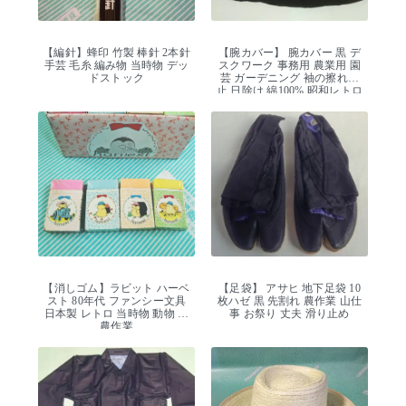
【編針】蜂印 竹製 棒針 2本針
【腕カバー】 腕カバー 黒 デ
手芸 毛糸 編み物 当時物 デッ
スクワーク 事務用 農業用 園
ドストック
芸 ガーデニング 袖の擦れ防
止 日除け 綿100% 昭和レトロ
【消しゴム】ラビット ハーベ
【足袋】 アサヒ 地下足袋 10
スト 80年代 ファンシー文具
枚ハゼ 黒 先割れ 農作業 山仕
日本製 レトロ 当時物 動物 鳥
事 お祭り 丈夫 滑り止め
農作業