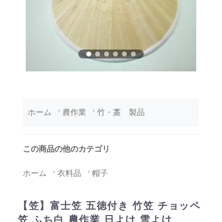
ホーム
農作業
竹・藁 製品
この商品の他のカテゴリ
ホーム
衣料品
帽子
【笠】富士笠 五徳付き 竹笠 チョッペ
笠 ふち白 農作業 日よけ 雪よけ