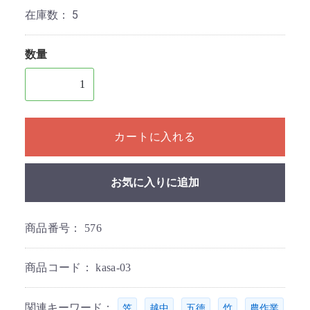
在庫数：
5
数量
1個以上の数量を入力してください
カートに入れる
お気に入りに追加
商品番号：
576
商品コード：
kasa-03
関連キーワード：
,
,
,
,
笠
越中
五徳
竹
農作業