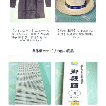
【レインコート】 ニューベル
【麦わら帽子】つば短め あご
ザ ジャンパー 雨合羽 作業着
紐付き 長さ調節可能 頭周り
厚手 防水 フード付き 紺 ネイ
58cm
ビー 動きやすい
農作業カテゴリの他の商品