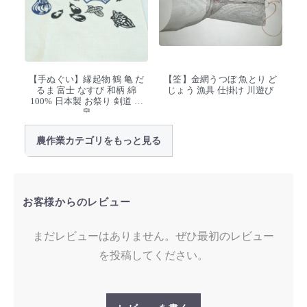
【手ぬぐい】縁起物 鶴 亀 だ
【筌】金網うつぼ 魚とり ど
るま 富士 なすび 和柄 綿
じょう 漁具 仕掛け 川遊び
100% 日本製 お祭り 剣道 温
泉
農作業カテゴリをもっと見る
お客様からのレビュー
まだレビューはありません。ぜひ最初のレビュー
を投稿してください。