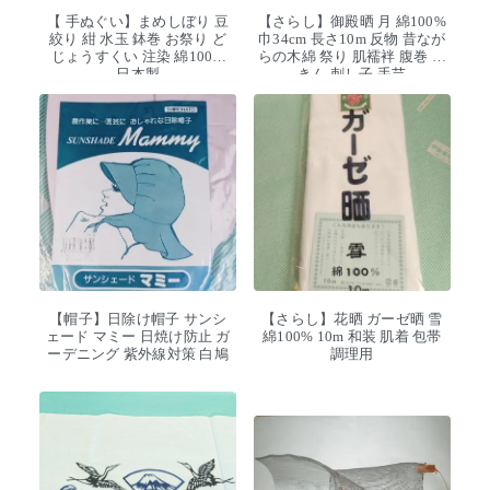
【 手ぬぐい】まめしぼり 豆
【さらし】御殿晒 月 綿100%
絞り 紺 水玉 鉢巻 お祭り ど
巾34cm 長さ10m 反物 昔なが
じょうすくい 注染 綿100%
らの木綿 祭り 肌襦袢 腹巻 ふ
日本製
きん 刺し子 手芸
【帽子】日除け帽子 サンシ
【さらし】花晒 ガーゼ晒 雪
ェード マミー 日焼け防止 ガ
綿100% 10m 和装 肌着 包帯
ーデニング 紫外線対策 白鳩
調理用