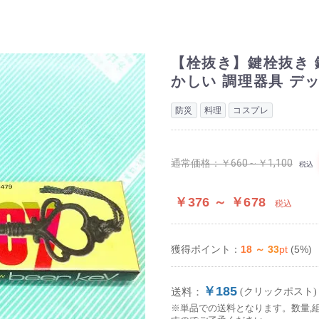
【栓抜き】鍵栓抜き 
かしい 調理器具 デ
防災
料理
コスプレ
通常価格：
￥660～￥1,100
税込
￥376 ～ ￥678
税込
18 ～ 33
pt
(5%)
獲得ポイント：
￥185
送料：
(クリックポスト)
※単品での送料となります。数量,