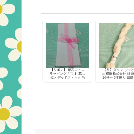
【リボン】 昭和レトロ
【糸】ダルマ しつ
ラッピング ギフト 花リ
白 横田株式会社 綿10
ボン デッドストック 当
20番手 3本撚り 裁縫
時物 手芸用品
芸 仮縫い