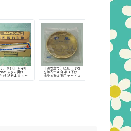
オル掛け】 ヤギ印
【線香立て】松風 うず巻
やめ ふきん掛け ネ
き線香つり台 吊り下げ式
定 鉄製 日本製 キッ
渦巻き型線香用 デッドス
収納 デッドストック
トック