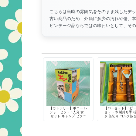
こちらは当時の雰囲気をそのまま残したデ
古い商品のため、外箱に多少の汚れや傷、
ビンテージ品ならではの味わいとして、そ
【カトラリー】ポニー レ
【バーセット】3ピ
ジャーセット 3人分 食器
セット 木製持ち手 
セット キャンプ ピクニ
き 缶切り コルク抜き
ック スプーン フォーク
種類入り デッドスト
コップ 皿 ナイフ 栓抜き
デッドストック