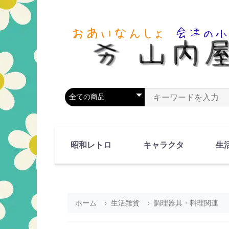
商品カテゴリを選択
商品名やキーワードを
昭和レトロ
キャラクタ
生
90's(平成2-11年)
80's(昭和55-64年)
70's(昭和45-54年)
60's(昭和35-44年)
50's(昭和25-34年)
40's(昭和15-24年)
30's(昭和5-14年)
漫画・アニメ
人物・動物
ホーム
生活雑貨
調理器具・料理関連