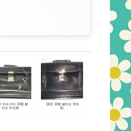
DIA ENU 革製 鍵
【鞄】革製 鍵付き 学生
付き 学生鞄
鞄