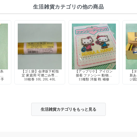
生活雑貨カテゴリの他の商品
け糸
【ゴミ袋】会津坂下町指
【アップリケ】アイロン
【タ
0%
定 家庭用 可燃ごみ専用
接着 ファンシー 動物柄
新あ
 手
10枚巻 10L 20L 40L
11種類 洋服 鞄 補修
ジ固
チン
生活雑貨カテゴリをもっと見る