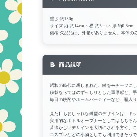
重さ:約130g
サイズ:縦 約14cm × 横 約5cm × 厚 約0.5cm
備考:欠品品は、外箱がありません。本体の
商品説明
昭和の時代に親しまれた、鍵をモチーフに
鉄製ならではのずっしりとした重厚感と、
毎日の晩酌やホームパーティーなど、瓶入
見た目もおしゃれな鍵型のデザインは、キ
実用的なボトルオープナーとしてはもちろ
昔懐かしいデザインを大切にされる方や、
コスプレなどの小物としても利用できそう