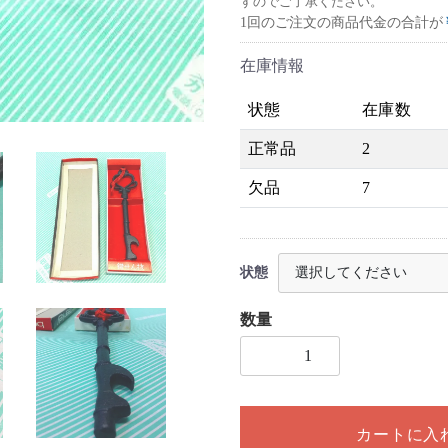
すのでご了承ください。
1回のご注文の商品代金の合計が
在庫情報
状態
在庫数
正常品
2
欠品
7
状態
数量
1個以上の数量を入力してく
カートに入