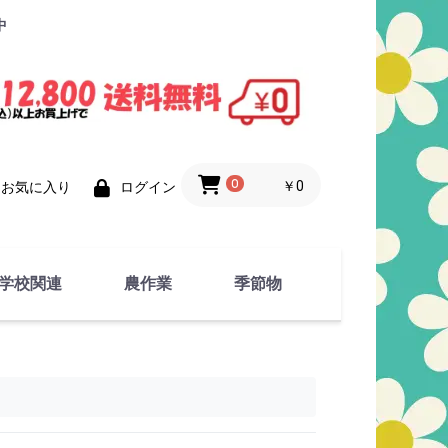
中
0
￥0
お気に入り
ログイン
学校関連
農作業
季節物
衣類
文具
運動用具
金属製品
竹・藁 製品
衣類品
春物
夏物
秋物
冬物