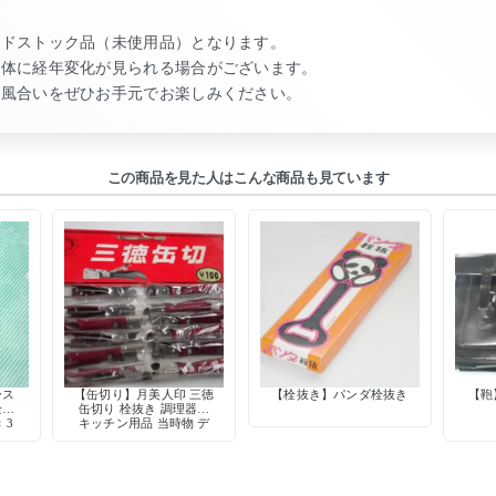
ッドストック品（未使用品）となります。
本体に経年変化が見られる場合がございます。
の風合いをぜひお手元でお楽しみください。
この商品を見た人はこんな商品も見ています
ース
【缶切り】月美人印 三徳
【栓抜き】パンダ栓抜き
【鞄】
栓抜
缶切り 栓抜き 調理器具
 3
キッチン用品 当時物 デ
ック
ッドストック