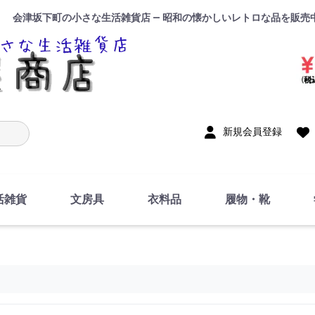
会津坂下町の小さな生活雑貨店 — 昭和の懐かしいレトロな品を販売
入力
新規会員登録
活雑貨
文房具
衣料品
履物・靴
インテリア
DIY・修理・自作
お風呂・トイレ
掃除・洗濯用具
裁縫
調理器具・料理関連
トイレットペーパー・
食器
筆記用具
事務用品
絵画・習字
テープ
玩具・おもちゃ
ノート
洋服
ジャージ・運動着
帽子
下着・手袋・靴下
鞄
アクセサリー・小物
ハンカチ・タオル類
化粧品
寝具
足袋
スリッパ
サンダル
シューズ
ちり紙・ティッシュ