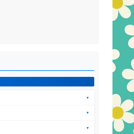
▼
▼
▼