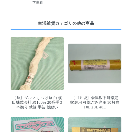
学生鞄
生活雑貨カテゴリの他の商品
【糸】ダルマ しつけ糸 白 横
【ゴミ袋】会津坂下町指定
田株式会社 綿100% 20番手 3
家庭用 可燃ごみ専用 10枚巻
本撚り 裁縫 手芸 仮縫い
10L 20L 40L