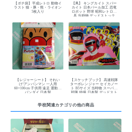
【ポチ袋】平成レトロ 動物イ
【凧】 キングカイト スパー
ラスト 猫・豚・熊・ライオン
カイト 日本パール加工 恐竜
5枚入り
ロボット 野球 昭和レトロ玩
具 当時物 デッドストック
【レジャーシート】 それい
【スケッチブック】 高速戦隊
け!アンパンマン 一人用
ターボレンジャー セイカノー
60×100cm 子供用 遠足 運動会
ト B5サイズ 当時物 スーパー
バンダイ 日本製
戦隊 特撮 日本製 デッドスト
ック
学校関連カテゴリの他の商品