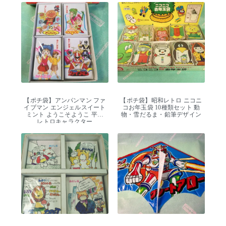
【ポチ袋】アンパンマン ファ
【ポチ袋】昭和レトロ ニコニ
イブマン エンジェルスイート
コお年玉袋 10種類セット 動
ミント ようこそようこ 平成
物・雪だるま・鉛筆デザイン
レトロキャラクター