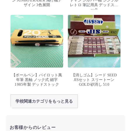
ン JUNBO ERASER 飛行機デ
トマン シルバー軸 シンプル
ザイン 3色展開
レトロ 筆記用具 デッドスト
ック
【ボールペン】パイロット萬
【消しゴム】シード SEED
年筆 黒軸 ノック式 細字
JISセット スリートーン
1985年製 デッドストック
GOLD 砂消し 510
学校関連カテゴリをもっと見る
お客様からのレビュー