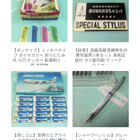
【ボンナイフ】ミッキーナイ
【鉄筆】高級高硬度鋼替先付
フ ダイヤカラー 折りたたみ
謄写版用 5本セット 美術定
式 小刀 カッター 鉛筆削り 工
規付 ガリ版印刷 ヴィーナス
作 当時物
ライオン
【消しゴム】世界のエアライ
【シャープペンシル】グレー