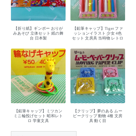
【折り紙】ギンポー おりが
【鉛筆キャップ】Tiger ファ
みあそび 立体セット 紙の舞
ッションイラスト 少女 4色
台 日本製
セット 文房具 当時物 レトロ
【鉛筆キャップ】ミツカン
【クリップ】夢のある ムー
ミニ輪投げセット 昭和レト
ビークリップ 動物 4種 文房
ロ 学童文具
具 動く目