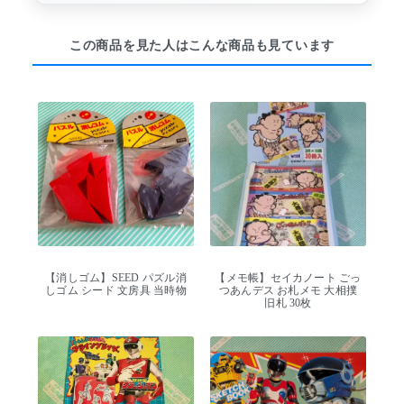
この商品を見た人はこんな商品も見ています
【消しゴム】SEED パズル消
【メモ帳】セイカノート ごっ
しゴム シード 文房具 当時物
つあんデス お札メモ 大相撲
旧札 30枚