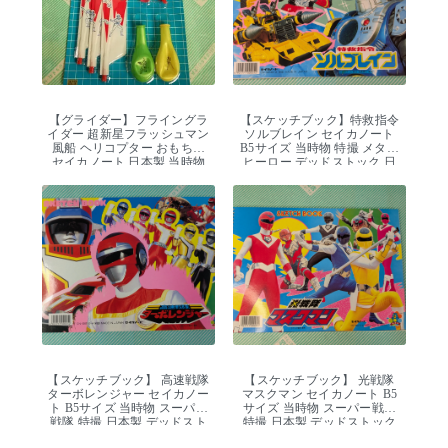
【グライダー】フライングラ
【スケッチブック】特救指令
イダー 超新星フラッシュマン
ソルブレイン セイカノート
風船 ヘリコプター おもちゃ
B5サイズ 当時物 特撮 メタル
セイカノート 日本製 当時物
ヒーロー デッドストック 日
本製
【スケッチブック】 高速戦隊
【スケッチブック】 光戦隊
ターボレンジャー セイカノー
マスクマン セイカノート B5
ト B5サイズ 当時物 スーパー
サイズ 当時物 スーパー戦隊
戦隊 特撮 日本製 デッドスト
特撮 日本製 デッドストック
ック