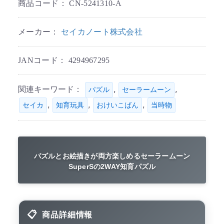
商品コード：
CN-5241310-A
メーカー：
セイカノート株式会社
JANコード：
4294967295
関連キーワード：
,
,
パズル
セーラームーン
,
,
,
セイカ
知育玩具
おけいこばん
当時物
パズルとお絵描きが両方楽しめるセーラームーン
SuperSの2WAY知育パズル
商品詳細情報