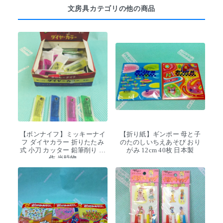
文房具カテゴリの他の商品
【ボンナイフ】ミッキーナイ
【折り紙】ギンポー 母と子
フ ダイヤカラー 折りたたみ
のたのしいちえあそび おり
式 小刀 カッター 鉛筆削り 工
がみ 12cm 40枚 日本製
作 当時物