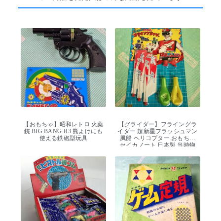
【おもちゃ】昭和レトロ 火薬
【グライダー】フライングラ
銃 BIG BANG-R3 熊よけにも
イダー 超新星フラッシュマン
使える鉄砲型玩具
風船 ヘリコプター おもちゃ
セイカノート 日本製 当時物