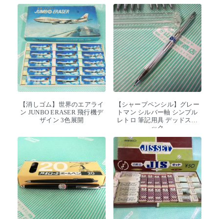
【消しゴム】世界のエアライ
【シャープペンシル】グレー
ン JUNBO ERASER 飛行機デ
トマン シルバー軸 シンプル
ザイン 3色展開
レトロ 筆記用具 デッドスト
ック