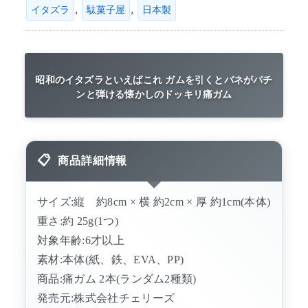
,
,
イタズラ
駄菓子屋
日本製
昭和のイタズラといえばこれ ガムを引くとバネがパチ
ンと弾ける懐かしのドッキリ痛ガム
商品詳細情報
サイズ:縦 約8cm × 横 約2cm × 厚 約1cm(本体)
重さ:約 25g(1つ)
対象年齢:6才以上
素材:本体(紙、鉄、EVA、PP)
商品:痛ガム 2本(ランダム2種類)
発売元:株式会社チェリーズ