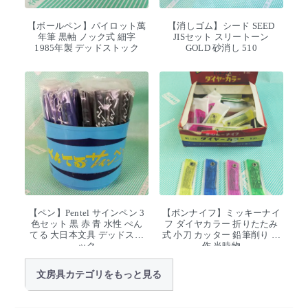
【ボールペン】パイロット萬
【消しゴム】シード SEED
年筆 黒軸 ノック式 細字
JISセット スリートーン
1985年製 デッドストック
GOLD 砂消し 510
【ペン】Pentel サインペン 3
【ボンナイフ】ミッキーナイ
色セット 黒 赤 青 水性 ぺん
フ ダイヤカラー 折りたたみ
てる 大日本文具 デッドスト
式 小刀 カッター 鉛筆削り 工
ック
作 当時物
文房具カテゴリをもっと見る