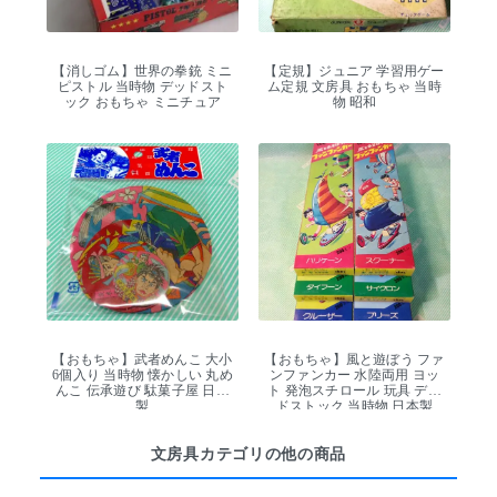
【消しゴム】世界の拳銃 ミニ
【定規】ジュニア 学習用ゲー
ピストル 当時物 デッドスト
ム定規 文房具 おもちゃ 当時
ック おもちゃ ミニチュア
物 昭和
【おもちゃ】武者めんこ 大小
【おもちゃ】風と遊ぼう ファ
6個入り 当時物 懐かしい 丸め
ンファンカー 水陸両用 ヨッ
んこ 伝承遊び 駄菓子屋 日本
ト 発泡スチロール 玩具 デッ
製
ドストック 当時物 日本製
文房具カテゴリの他の商品