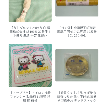
【糸】ダルマ しつけ糸 白 横
【ゴミ袋】会津坂下町指定
田株式会社 綿100% 20番手 3
家庭用 可燃ごみ専用 10枚巻
本撚り 裁縫 手芸 仮縫い
10L 20L 40L
【アップリケ】アイロン接着
【線香立て】松風 うず巻き
ファンシー 動物柄 11種類 洋
線香つり台 吊り下げ式 渦巻
服 鞄 補修
き型線香用 デッドストック