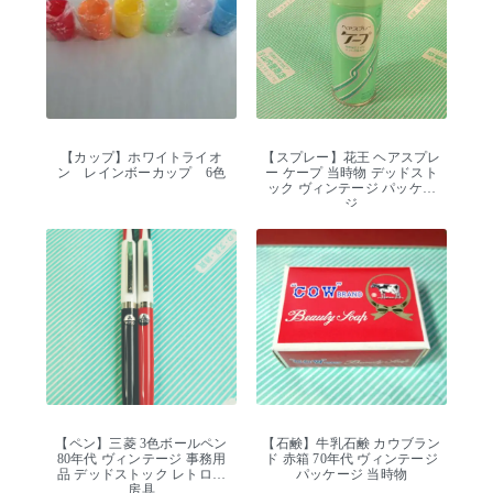
【カップ】ホワイトライオ
【スプレー】花王 ヘアスプレ
ン レインボーカップ 6色
ー ケープ 当時物 デッドスト
ック ヴィンテージ パッケー
ジ
【ペン】三菱 3色ボールペン
【石鹸】牛乳石鹸 カウブラン
80年代 ヴィンテージ 事務用
ド 赤箱 70年代 ヴィンテージ
品 デッドストック レトロ文
パッケージ 当時物
房具