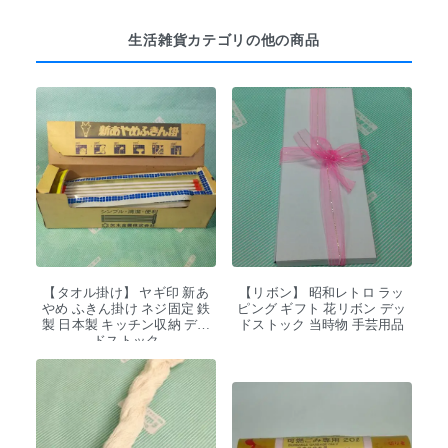
生活雑貨カテゴリの他の商品
【タオル掛け】 ヤギ印 新あ
【リボン】 昭和レトロ ラッ
やめ ふきん掛け ネジ固定 鉄
ピング ギフト 花リボン デッ
製 日本製 キッチン収納 デッ
ドストック 当時物 手芸用品
ドストック