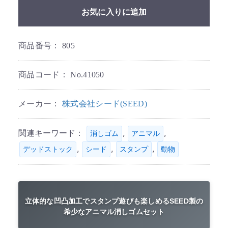
お気に入りに追加
商品番号：
805
商品コード：
No.41050
メーカー：
株式会社シード(SEED)
関連キーワード：
,
,
消しゴム
アニマル
,
,
,
デッドストック
シード
スタンプ
動物
立体的な凹凸加工でスタンプ遊びも楽しめるSEED製の
希少なアニマル消しゴムセット