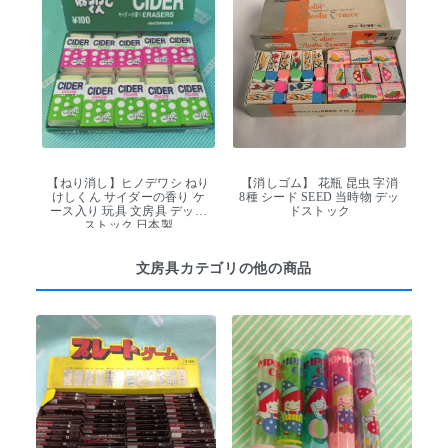
【ねり消し】ヒノデワシ ねり
【消しゴム】 花瓶 昆虫 字消
けしくん サイダーの香り ケ
8種 シード SEED 当時物 デッ
ース入り 玩具 文房具 デッド
ドストック
ストック 日本製
文房具カテゴリの他の商品