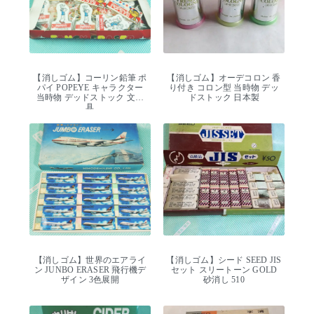
【消しゴム】コーリン鉛筆 ポ
【消しゴム】オーデコロン 香
パイ POPEYE キャラクター
り付き コロン型 当時物 デッ
当時物 デッドストック 文房
ドストック 日本製
具
【消しゴム】世界のエアライ
【消しゴム】シード SEED JIS
ン JUNBO ERASER 飛行機デ
セット スリートーン GOLD
ザイン 3色展開
砂消し 510