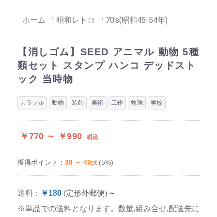
ホーム
昭和レトロ
70's(昭和45-54年)
【消しゴム】SEED アニマル 動物 5種
類セット スタンプ ハンコ デッドスト
ック 当時物
カラフル
動物
装飾
美術
工作
勉強
学校
￥770 ～ ￥990
税込
38 ～ 49
pt
(5%)
獲得ポイント：
送料：
￥180
(定形外郵便)
～
※単品での送料となります。数量,組み合せ,配送先に