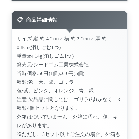
商品詳細情報
サイズ:縦 約 4.5cm × 横 約 2.5cm × 厚 約
0.8cm(消しごむ1つ)
重量:約 14g(消しゴム1つ)
発売元:シードゴム工業株式会社
当時価格:50円(1個),250円(5個)
種類:象、犬、鷹、ゴリラ
色:紫、ピンク、オレンジ、青、緑
注意:欠品品に関しては、ゴリラ(緑)がなく、3
種類4個セットとなります。
外箱はついていません。外箱に汚れ、傷、キ
レがあります。
※ただし、3セット以上ご注文の場合、外箱も