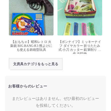
【おもちゃ】昭和レトロ 火
【ボンナイフ】ミッキーナイ
薬銃 BIG BANG-R3 熊よけに
フ ダイヤカラー 折りたたみ
も使える鉄砲型玩具
式 小刀 カッター 鉛筆削り 工
作 当時物
文房具カテゴリをもっと見る
お客様からのレビュー
まだレビューはありません。ぜひ最初のレビュー
を投稿してください。