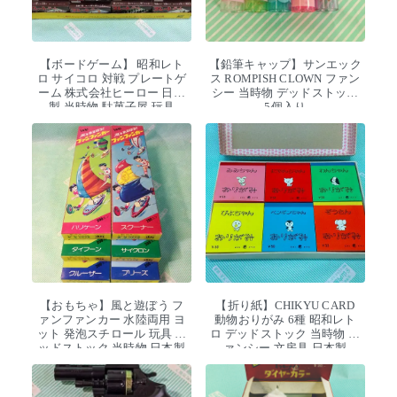
【ボードゲーム】 昭和レト
【鉛筆キャップ】サンエック
ロ サイコロ 対戦 プレートゲ
ス ROMPISH CLOWN ファン
ーム 株式会社ヒーロー 日本
シー 当時物 デッドストック
製 当時物 駄菓子屋 玩具
5個入り
【おもちゃ】風と遊ぼう フ
【折り紙】CHIKYU CARD
ァンファンカー 水陸両用 ヨ
動物おりがみ 6種 昭和レト
ット 発泡スチロール 玩具 デ
ロ デッドストック 当時物 フ
ッドストック 当時物 日本製
ァンシー 文房具 日本製