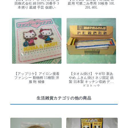
田株式会社 綿100% 20番手 3
庭用 可燃ごみ専用 10枚巻 10L
本撚り 裁縫 手芸 仮縫い
20L 40L
【アップリケ】アイロン接着
【タオル掛け】 ヤギ印 新あ
ファンシー 動物柄 11種類 洋
やめ ふきん掛け ネジ固定 鉄
服 鞄 補修
製 日本製 キッチン収納 デッ
ドストック
生活雑貨カテゴリの他の商品