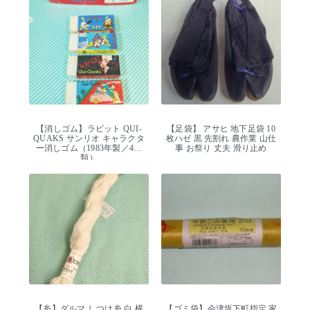
【消しゴム】ラビット QUI-
【足袋】 アサヒ 地下足袋 10
QUAKS サンリオ キャラクタ
枚ハゼ 黒 先割れ 農作業 山仕
ー消しゴム（1983年製／4種
事 お祭り 丈夫 滑り止め
類）
【糸】ダルマ しつけ糸 白 横
【ゴミ袋】会津坂下町指定 家