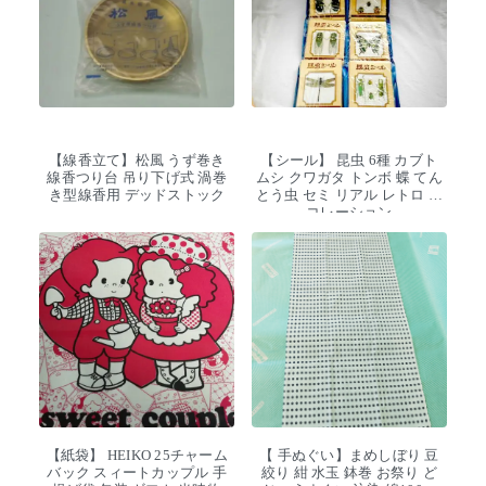
【線香立て】松風 うず巻き
【シール】 昆虫 6種 カブト
線香つり台 吊り下げ式 渦巻
ムシ クワガタ トンボ 蝶 てん
き型線香用 デッドストック
とう虫 セミ リアル レトロ デ
コレーション
【紙袋】 HEIKO 25チャーム
【 手ぬぐい】まめしぼり 豆
バック スィートカップル 手
絞り 紺 水玉 鉢巻 お祭り ど