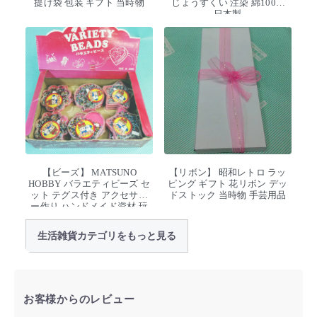
提げ袋 包装 ギフト 当時物
じょうすくい 注染 綿100%
日本製
【ビーズ】 MATSUNO
【リボン】 昭和レトロ ラッ
HOBBY バラエティビーズ セ
ピング ギフト 花リボン デッ
ット テグス付き アクセサリ
ドストック 当時物 手芸用品
ー作り ハンドメイド資材 玩
具 デッドストック
生活雑貨カテゴリをもっと見る
お客様からのレビュー