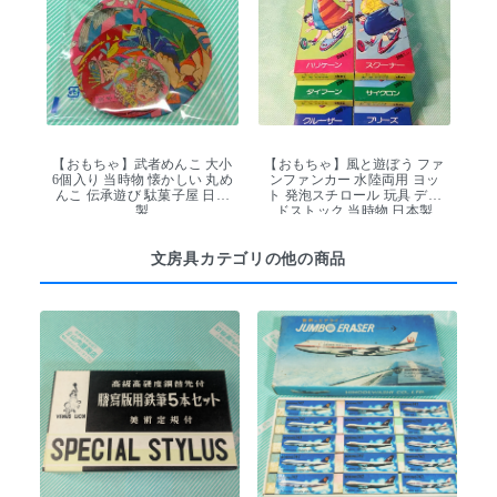
【おもちゃ】武者めんこ 大小
【おもちゃ】風と遊ぼう ファ
6個入り 当時物 懐かしい 丸め
ンファンカー 水陸両用 ヨッ
んこ 伝承遊び 駄菓子屋 日本
ト 発泡スチロール 玩具 デッ
製
ドストック 当時物 日本製
文房具カテゴリの他の商品