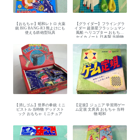
【おもちゃ】昭和レトロ 火薬
【グライダー】フライングラ
銃 BIG BANG-R3 熊よけにも
イダー 超新星フラッシュマン
使える鉄砲型玩具
風船 ヘリコプター おもちゃ
セイカノート 日本製 当時物
【消しゴム】世界の拳銃 ミニ
【定規】ジュニア 学習用ゲー
ピストル 当時物 デッドスト
ム定規 文房具 おもちゃ 当時
ック おもちゃ ミニチュア
物 昭和