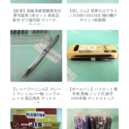
【鉄筆】高級高硬度鋼替先付
【消しゴム】世界のエアライ
謄写版用 5本セット 美術定
ン JUNBO ERASER 飛行機デ
規付 ガリ版印刷 ヴィーナス
ザイン 3色展開
ライオン
【シャープペンシル】グレー
【ボールペン】パイロット萬
トマン シルバー軸 シンプル
年筆 黒軸 ノック式 細字
レトロ 筆記用具 デッドスト
1985年製 デッドストック
ック