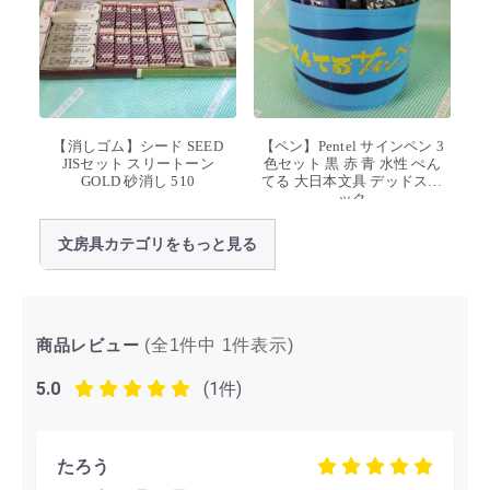
【消しゴム】シード SEED
【ペン】Pentel サインペン 3
JISセット スリートーン
色セット 黒 赤 青 水性 ぺん
GOLD 砂消し 510
てる 大日本文具 デッドスト
ック
文房具カテゴリをもっと見る
商品レビュー
(全1件中
1
件表示)
5.0
(1件)
たろう