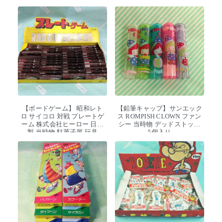
【ボードゲーム】 昭和レト
【鉛筆キャップ】サンエック
ロ サイコロ 対戦 プレートゲ
ス ROMPISH CLOWN ファン
ーム 株式会社ヒーロー 日本
シー 当時物 デッドストック
製 当時物 駄菓子屋 玩具
5個入り