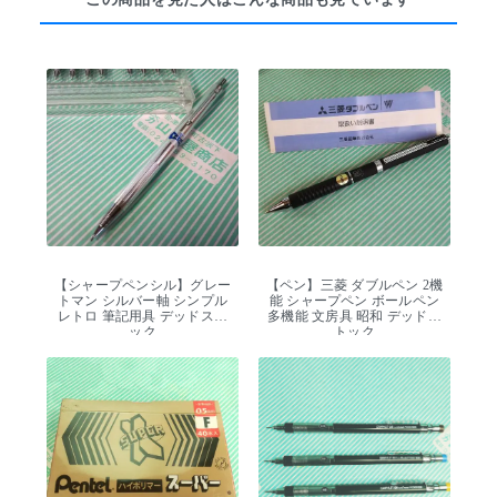
【シャープペンシル】グレー
【ペン】三菱 ダブルペン 2機
トマン シルバー軸 シンプル
能 シャープペン ボールペン
レトロ 筆記用具 デッドスト
多機能 文房具 昭和 デッドス
ック
トック