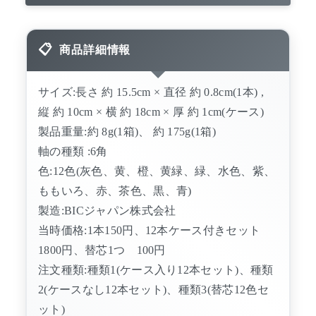
商品詳細情報
サイズ:長さ 約 15.5cm × 直径 約 0.8cm(1本) ,
縦 約 10cm × 横 約 18cm × 厚 約 1cm(ケース)
製品重量:約 8g(1箱)、 約 175g(1箱)
軸の種類 :6角
色:12色(灰色、黄、橙、黄緑、緑、水色、紫、
ももいろ、赤、茶色、黒、青)
製造:BICジャパン株式会社
当時価格:1本150円、12本ケース付きセット
1800円、替芯1つ 100円
注文種類:種類1(ケース入り12本セット)、種類
2(ケースなし12本セット)、種類3(替芯12色セ
ット)