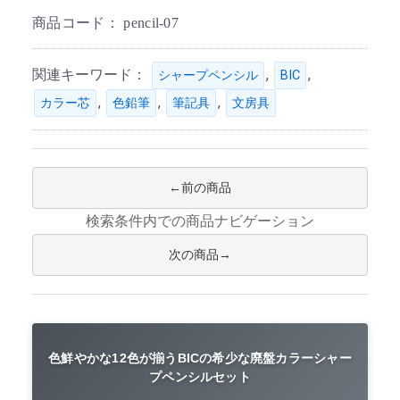
商品コード：
pencil-07
関連キーワード：
,
,
シャープペンシル
BIC
,
,
,
カラー芯
色鉛筆
筆記具
文房具
前の商品
検索条件内での商品ナビゲーション
次の商品
色鮮やかな12色が揃うBICの希少な廃盤カラーシャー
プペンシルセット