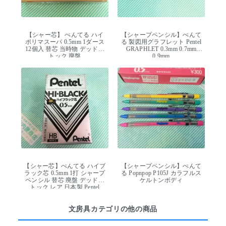
【シャー芯】 ぺんてる ハイ
【シャープペンシル】ぺんて
ポリマスーパ 0.5mm 1ダース
る 製図用グラフレット Pentel
12個入 替芯 当時物 デッドス
GRAPHLET 0.3mm 0.7mm
トック 廃盤
0.9mm
【シャー芯】ぺんてる ハイブ
【シャープペンシル】ぺんて
ラック芯 0.5mm 1打 シャープ
る Popnpop P105J カラフルス
ペンシル 替芯 廃盤 デッドス
ケルトンボディ
トック レア 日本製 Pentel
文房具カテゴリの他の商品