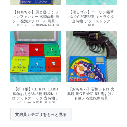
【おもちゃ】風と遊ぼう フ
【消しゴム】コーリン鉛筆
ァンファンカー 水陸両用 ヨ
ポパイ POPEYE キャラクタ
ット 発泡スチロール 玩具 デ
ー 当時物 デッドストック 文
ッドストック 当時物 日本製
房具
【折り紙】CHIKYU CARD
【おもちゃ】昭和レトロ 火
動物おりがみ 6種 昭和レト
薬銃 BIG BANG-R3 熊よけに
ロ デッドストック 当時物 フ
も使える鉄砲型玩具
ァンシー 文房具 日本製
文房具カテゴリをもっと見る