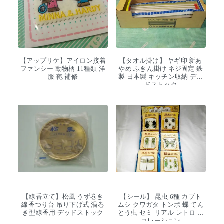
【アップリケ】アイロン接着
【タオル掛け】 ヤギ印 新あ
ファンシー 動物柄 11種類 洋
やめ ふきん掛け ネジ固定 鉄
服 鞄 補修
製 日本製 キッチン収納 デッ
ドストック
【線香立て】松風 うず巻き
【シール】 昆虫 6種 カブト
線香つり台 吊り下げ式 渦巻
ムシ クワガタ トンボ 蝶 てん
き型線香用 デッドストック
とう虫 セミ リアル レトロ デ
コレーション