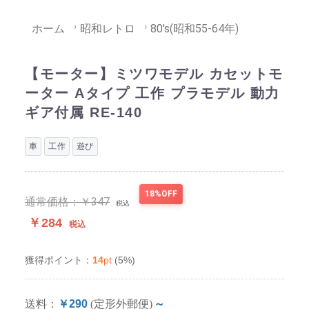
ホーム
昭和レトロ
80's(昭和55-64年)
【モーター】ミツワモデル カセットモ
ーター Aタイプ 工作 プラモデル 動力
ギア付属 RE-140
車
工作
遊び
18%OFF
通常価格：
￥347
税込
￥284
税込
14
pt
(5%)
獲得ポイント：
送料：
￥290
(定形外郵便)
～