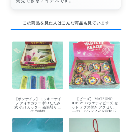
発見できるアイテムです。
この商品を見た人はこんな商品も見ています
【ボンナイフ】ミッキーナイ
【ビーズ】 MATSUNO
フ ダイヤカラー 折りたたみ
HOBBY バラエティビーズ セ
式 小刀 カッター 鉛筆削り 工
ット テグス付き アクセサリ
作 当時物
ー作り ハンドメイド資材 玩
具 デッドストック