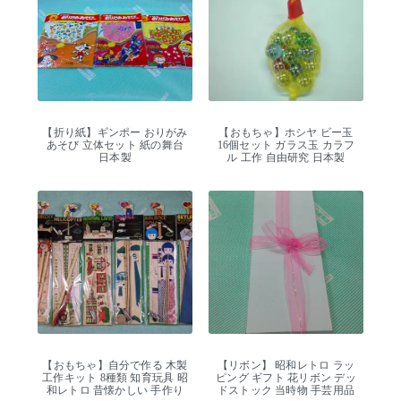
【折り紙】ギンポー おりがみ
【おもちゃ】ホシヤ ビー玉
あそび 立体セット 紙の舞台
16個セット ガラス玉 カラフ
日本製
ル 工作 自由研究 日本製
【おもちゃ】自分で作る 木製
【リボン】 昭和レトロ ラッ
工作キット 8種類 知育玩具 昭
ピング ギフト 花リボン デッ
和レトロ 昔懐かしい 手作り
ドストック 当時物 手芸用品