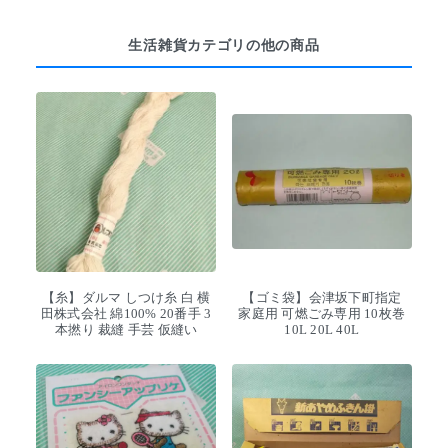
生活雑貨カテゴリの他の商品
【糸】ダルマ しつけ糸 白 横
【ゴミ袋】会津坂下町指定
田株式会社 綿100% 20番手 3
家庭用 可燃ごみ専用 10枚巻
本撚り 裁縫 手芸 仮縫い
10L 20L 40L