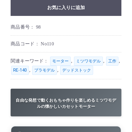
お気に入りに追加
商品番号：
98
商品コード：
No110
関連キーワード：
,
,
,
モーター
ミツワモデル
工作
,
,
RE-140
プラモデル
デッドストック
自由な発想で動くおもちゃ作りを楽しめるミツワモデ
ルの懐かしいカセットモーター