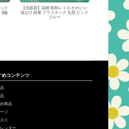
【洗面器】花柄 昭和レトロ かわいい
バック
湯おけ 軽量 プラスチック 丸型 ピンク
 3種
ブルー
すめコンテンツ
品
品
め商品
ージ
入り
レンダー