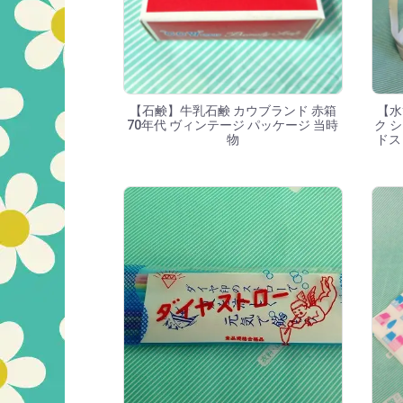
【石鹸】牛乳石鹸 カウブランド 赤箱
【水
70年代 ヴィンテージ パッケージ 当時
ク シ
物
ドス