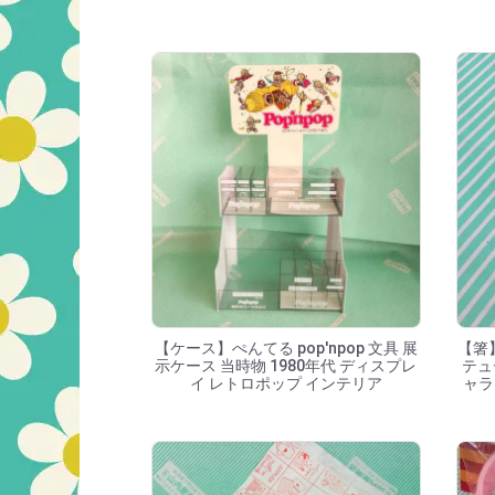
【ケース】ぺんてる pop'npop 文具 展
【箸
示ケース 当時物 1980年代 ディスプレ
テュ
イ レトロポップ インテリア
ャラ