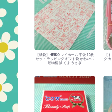
【紙袋】HEIKO マイホーム 平袋 10枚
【ト
セット ラッピング ギフト袋 かわいい
ク 
動物柄 猫 くま うさぎ