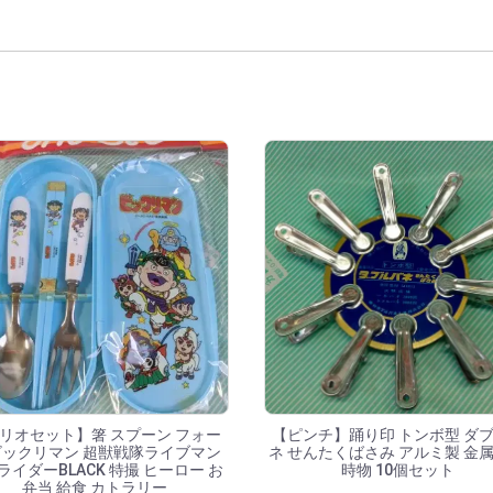
覧
リオセット】箸 スプーン フォー
【ピンチ】踊り印 トンボ型 ダ
ビックリマン 超獣戦隊ライブマン
ネ せんたくばさみ アルミ製 金属
ライダーBLACK 特撮 ヒーロー お
時物 10個セット
弁当 給食 カトラリー