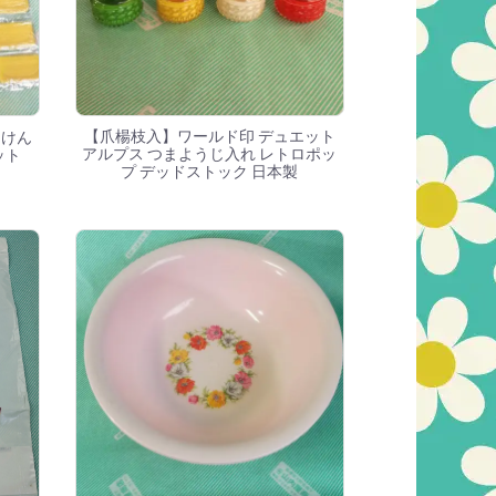
【爪楊枝入】ワールド印 デュエット
っけん
アルプス つまようじ入れ レトロポッ
ット
プ デッドストック 日本製