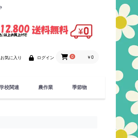
中
0
￥0
お気に入り
ログイン
学校関連
農作業
季節物
衣類
文具
運動用具
金属製品
竹・藁 製品
衣類品
春物
夏物
秋物
冬物