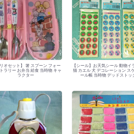
リオセット】 箸 スプーン フォー
【シール】お天気シール 動物イ
カトラリー お弁当 給食 当時物 キャ
猫 カエル 犬 デコレーション ス
ラクター
ール帳 当時物 デッドストッ