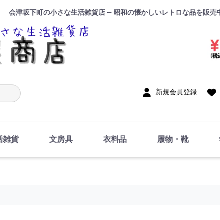
会津坂下町の小さな生活雑貨店 — 昭和の懐かしいレトロな品を販売
入力
新規会員登録
活雑貨
文房具
衣料品
履物・靴
インテリア
DIY・修理・自作
お風呂・トイレ
掃除・洗濯用具
裁縫
調理器具・料理関連
トイレットペーパー・
食器
筆記用具
事務用品
絵画・習字
テープ
玩具・おもちゃ
ノート
洋服
ジャージ・運動着
帽子
下着・手袋・靴下
鞄
アクセサリー・小物
ハンカチ・タオル類
化粧品
寝具
足袋
スリッパ
サンダル
シューズ
ちり紙・ティッシュ