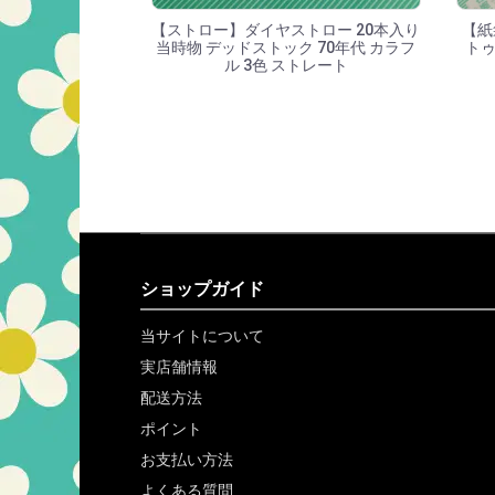
【ストロー】ダイヤストロー 20本入り
【紙
当時物 デッドストック 70年代 カラフ
トゥ
ル 3色 ストレート
ショップガイド
当サイトについて
実店舗情報
配送方法
ポイント
お支払い方法
よくある質問