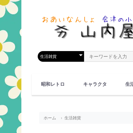
商品カテゴリを選択
商品名やキーワードを
昭和レトロ
キャラクタ
生
90's(平成2-11年)
80's(昭和55-64年)
70's(昭和45-54年)
60's(昭和35-44年)
50's(昭和25-34年)
40's(昭和15-24年)
30's(昭和5-14年)
漫画・アニメ
人物・動物
ホーム
生活雑貨