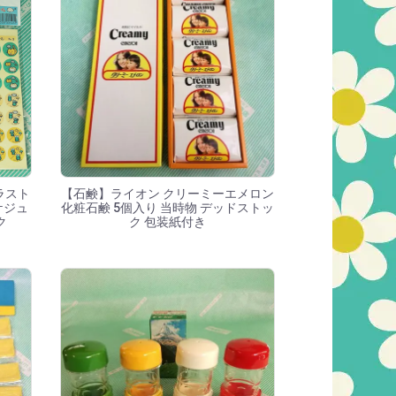
ラスト
【石鹸】ライオン クリーミーエメロン
ケジュ
化粧石鹸 5個入り 当時物 デッドストッ
ク
ク 包装紙付き