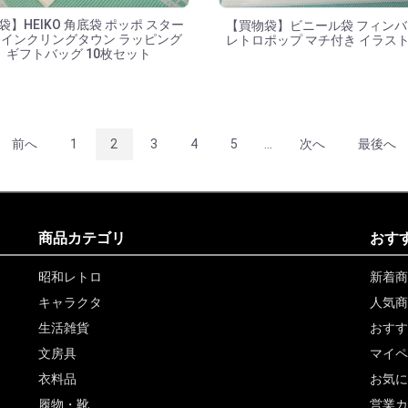
袋】HEIKO 角底袋 ポッポ スター
【買物袋】ビニール袋 フィン
インクリングタウン ラッピング
レトロポップ マチ付き イラスト
ギフトバッグ 10枚セット
前へ
1
2
3
4
5
...
次へ
最後へ
商品カテゴリ
おす
昭和レトロ
新着商
キャラクタ
人気商
生活雑貨
おすす
文房具
マイペ
衣料品
お気に
履物・靴
営業カ