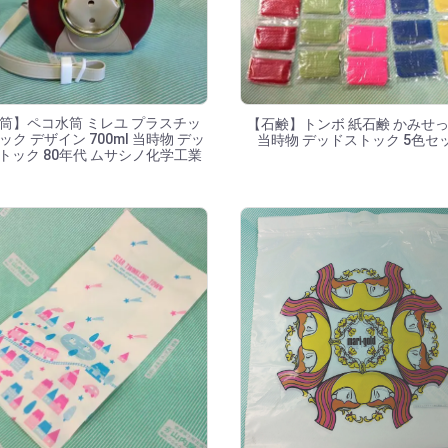
筒】ペコ水筒 ミレユ プラスチッ
【石鹸】トンボ 紙石鹸 かみせ
ック デザイン 700ml 当時物 デッ
当時物 デッドストック 5色セ
トック 80年代 ムサシノ化学工業