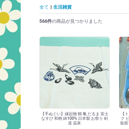
生活雑貨の商品一
全て
|
生活雑貨
566件
の商品が見つかりました
【手ぬぐい】縁起物 鶴 亀 だるま 富士
【ト
なすび 和柄 綿100% 日本製 お祭り 剣
ク 
道 温泉
仮面