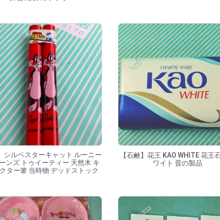
】シルベスターキャット ルーニー
【石鹸】花王 KAO WHITE 花王
ーンズ トゥイーティー 天然木 キ
ワイト 昔の製品
クター箸 当時物 デッドストック