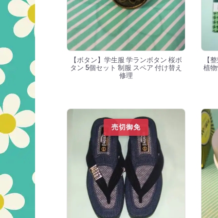
【ボタン】学生服 学ランボタン 桜ボ
【整
タン 5個セット 制服 スペア 付け替え
植物
修理
売切御免