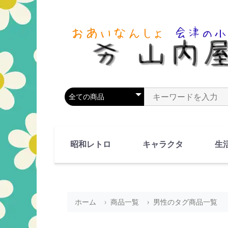
商品カテゴリを選択
商品名やキーワードを
昭和レトロ
キャラクタ
生
90's(平成2-11年)
80's(昭和55-64年)
70's(昭和45-54年)
60's(昭和35-44年)
50's(昭和25-34年)
40's(昭和15-24年)
30's(昭和5-14年)
漫画・アニメ
人物・動物
ホーム
商品一覧
男性のタグ商品一覧