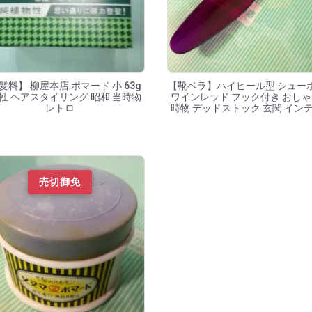
髪料】 柳屋本店 ポマード 小 63g
【靴ベラ】ハイヒール型 シュー
性 ヘアスタイリング 昭和 当時物
ワインレッド フック付き おしゃ
レトロ
時物 デッドストック 玄関 イン
売切御免