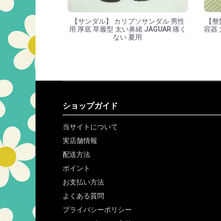
【サンダル】 カリプソサンダル 男性
【整
用 厚底 草履型 太い鼻緒 JAGUAR 痛く
容器 
ない 夏用
ショップガイド
当サイトについて
実店舗情報
配送方法
ポイント
お支払い方法
よくある質問
プライバシーポリシー