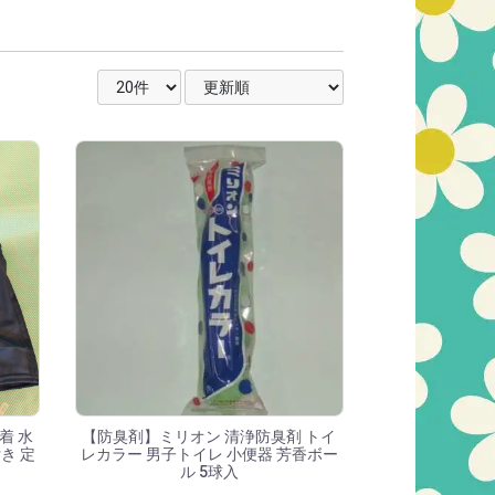
表示件数を選択
並び順を選択
着 水
【防臭剤】ミリオン 清浄防臭剤 トイ
き 定
レカラー 男子トイレ 小便器 芳香ボー
ル 5球入