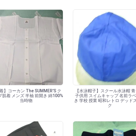
着】コーカン The SUMMER'S ク
【水泳帽子】スクール水泳帽 青
肌着 メンズ 半袖 前開き 綿100%
子供用 スイムキャップ 名前ラ
当時物
き 学校 授業 昭和レトロ デッド
ク