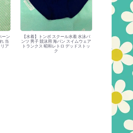
ホーン
【水着】トンボ スクール水着 水泳パ
れ 当
ンツ 男子 競泳用 海パン スイムウェア
テリア
トランクス 昭和レトロ デッドストッ
ク