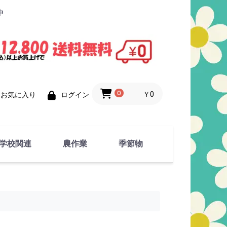
中
0
￥0
お気に入り
ログイン
学校関連
農作業
季節物
衣類
文具
運動用具
金属製品
竹・藁 製品
衣類品
春物
夏物
秋物
冬物