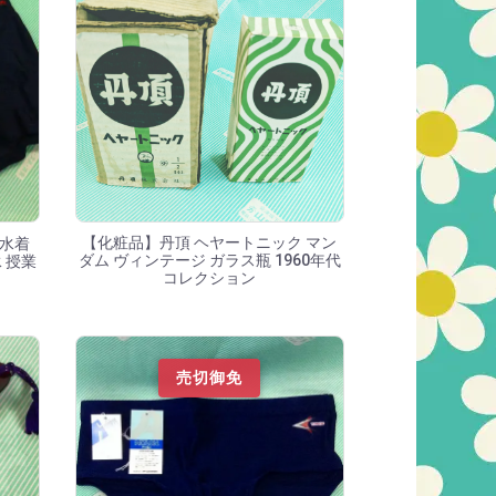
【化粧品】丹頂 ヘヤートニック マン
ル水着
ダム ヴィンテージ ガラス瓶 1960年代
 授業
コレクション
売切御免