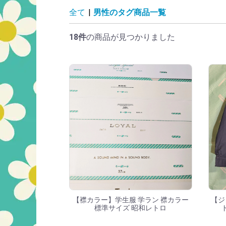
男性のタグ商品一
全て
|
男性のタグ商品一覧
18件
の商品が見つかりました
【襟カラー】学生服 学ラン 襟カラー
【ジ
標準サイズ 昭和レトロ