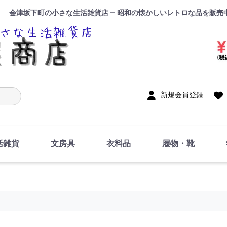
会津坂下町の小さな生活雑貨店 — 昭和の懐かしいレトロな品を販売
入力
新規会員登録
活雑貨
文房具
衣料品
履物・靴
インテリア
DIY・修理・自作
お風呂・トイレ
掃除・洗濯用具
裁縫
調理器具・料理関連
トイレットペーパー・
食器
筆記用具
事務用品
絵画・習字
テープ
玩具・おもちゃ
ノート
洋服
ジャージ・運動着
帽子
下着・手袋・靴下
鞄
アクセサリー・小物
ハンカチ・タオル類
化粧品
寝具
足袋
スリッパ
サンダル
シューズ
ちり紙・ティッシュ