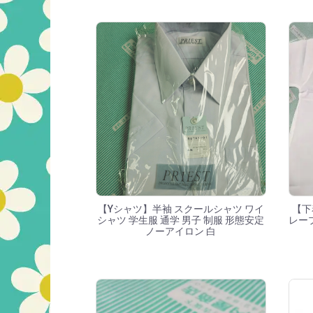
【Yシャツ】半袖 スクールシャツ ワイ
【下
シャツ 学生服 通学 男子 制服 形態安定
レープ
ノーアイロン 白