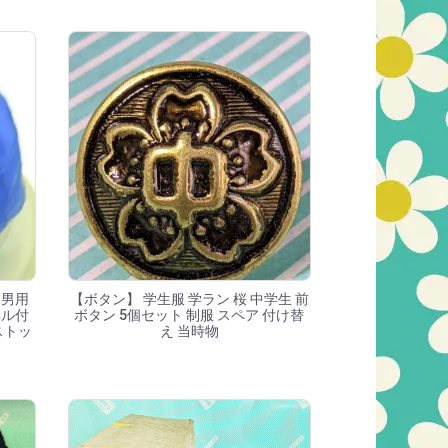
 男用
【ボタン】 学生服 学ラン 桜 中学生 前
ベル付
ボタン 5個セット 制服 スペア 付け替
ストッ
え 当時物