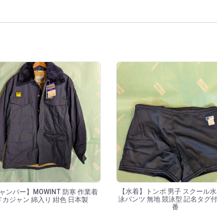
覧
【水着】トンボ 男子 スクール水
ャンパー】MOWINT 防寒 作業着
泳パンツ 無地 競泳型 記名タグ付
ドカジャン 綿入り 紺色 日本製
番