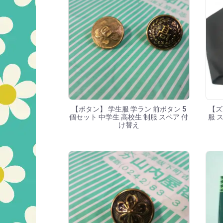
【ボタン】 学生服 学ラン 前ボタン 5
【ズ
個セット 中学生 高校生 制服 スペア 付
服 
け替え