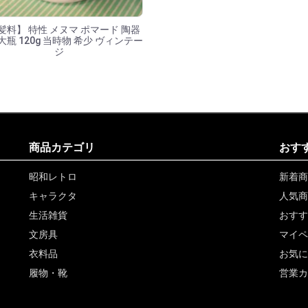
髪料】 特性 メヌマ ポマード 陶器
大瓶 120g 当時物 希少 ヴィンテー
ジ
商品カテゴリ
おす
昭和レトロ
新着商
キャラクタ
人気商
生活雑貨
おすす
文房具
マイペ
衣料品
お気に
履物・靴
営業カ