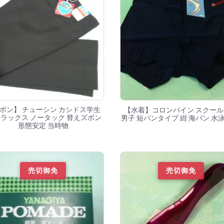
ボン】 チューシン カシドス学生
【水着】コロンバイン スクー
スラックス ノータック 替えズボン
男子 短パンタイプ 紺 海パン 水泳
形態安定 当時物
売切御免
売切御免