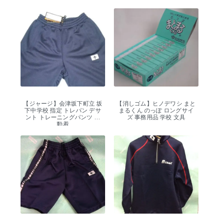
【ジャージ】会津坂下町立 坂
【消しゴム】ヒノデワシ まと
下中学校 指定 トレパン デサ
まるくん のっぽ ロングサイ
ント トレーニングパンツ 運
ズ 事務用品 学校 文具
動着