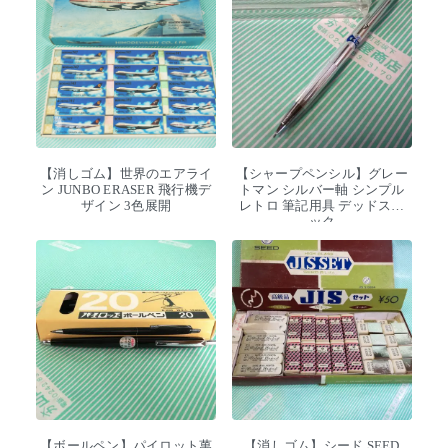
【消しゴム】世界のエアライ
【シャープペンシル】グレー
ン JUNBO ERASER 飛行機デ
トマン シルバー軸 シンプル
ザイン 3色展開
レトロ 筆記用具 デッドスト
ック
【ボールペン】パイロット萬
【消しゴム】シード SEED