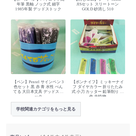
年筆 黒軸 ノック式 細字
JISセット スリートーン
1985年製 デッドストック
GOLD 砂消し 510
【ペン】Pentel サインペン 3
【ボンナイフ】ミッキーナイ
色セット 黒 赤 青 水性 ぺん
フ ダイヤカラー 折りたたみ
てる 大日本文具 デッドスト
式 小刀 カッター 鉛筆削り 工
ック
作 当時物
学校関連カテゴリをもっと見る