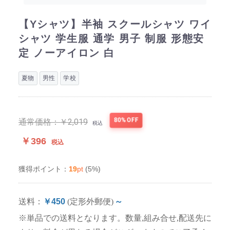
【Yシャツ】半袖 スクールシャツ ワイ
シャツ 学生服 通学 男子 制服 形態安
定 ノーアイロン 白
夏物
男性
学校
80%OFF
通常価格：
￥2,019
税込
￥396
税込
19
pt
(5%)
獲得ポイント：
送料：
￥450
(定形外郵便)
～
※単品での送料となります。数量,組み合せ,配送先に