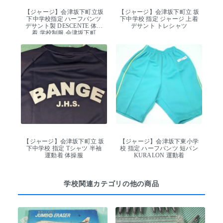
【ジャージ】会津坂下町立坂
【ジャージ】会津坂下町立 坂
下中学校指定 ハーフパンツ
下中学校 指定 ジャージ 上着
デサント製 DESCENTE 体操
デサント トレシャツ
着 学校制服 会津坂下町
【ジャージ】会津坂下町立 坂
【ジャージ】会津坂下東小学
下中学校 指定 Tシャツ 半袖
校 指定 ハーフパンツ 短パン
運動着 体操服
KURALON 運動着
学校関連カテゴリの他の商品