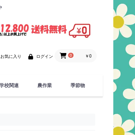
中
0
￥0
お気に入り
ログイン
学校関連
農作業
季節物
衣類
文具
運動用具
金属製品
竹・藁 製品
衣類品
春物
夏物
秋物
冬物