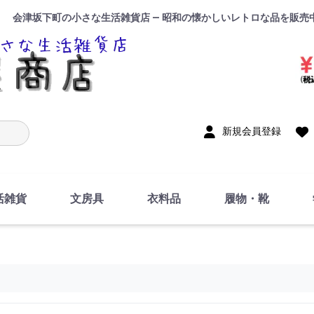
会津坂下町の小さな生活雑貨店 — 昭和の懐かしいレトロな品を販売
入力
新規会員登録
活雑貨
文房具
衣料品
履物・靴
インテリア
DIY・修理・自作
お風呂・トイレ
掃除・洗濯用具
裁縫
調理器具・料理関連
トイレットペーパー・
食器
筆記用具
事務用品
絵画・習字
テープ
玩具・おもちゃ
ノート
洋服
ジャージ・運動着
帽子
下着・手袋・靴下
鞄
アクセサリー・小物
ハンカチ・タオル類
化粧品
寝具
足袋
スリッパ
サンダル
シューズ
ちり紙・ティッシュ