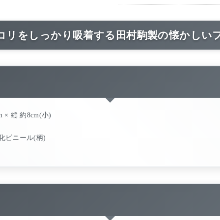
コリをしっかり吸着する田村駒製の懐かしい
 × 縦 約8cm(小)
化ビニール(柄)