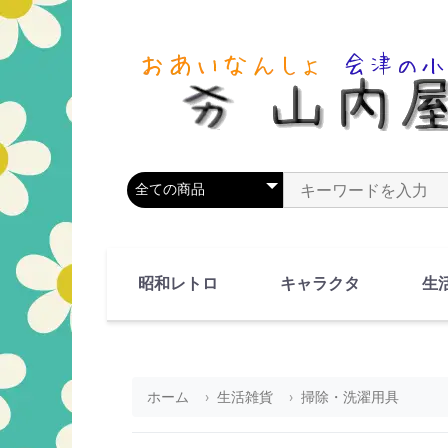
商品カテゴリを選択
商品名やキーワードを
昭和レトロ
キャラクタ
生
90's(平成2-11年)
80's(昭和55-64年)
70's(昭和45-54年)
60's(昭和35-44年)
50's(昭和25-34年)
40's(昭和15-24年)
30's(昭和5-14年)
漫画・アニメ
人物・動物
ホーム
生活雑貨
掃除・洗濯用具