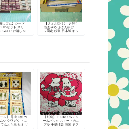
消しゴム】シード
【タオル掛け】 ヤギ印
ED JISセット スリー
新あやめ ふきん掛け ネ
 GOLD 砂消し 510
ジ固定 鉄製 日本製 キッ
チン収納 デッドストック
ール】 昆虫 6種 カ
【紙袋】 HEIKO 25チャ
ムシ クワガタ トン
ームバック スィートカッ
 てんとう虫 セミ リ
プル 手提げ袋 包装 ギフ
 レトロ デコレーシ
ト 当時物