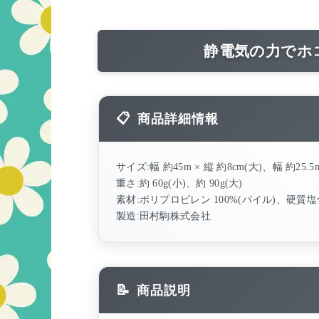
静電気の力でホ
商品詳細情報
サイズ:幅 約45m × 縦 約8cm(大)、幅 約25.5m
重さ:約 60g(小)、約 90g(大)
素材:ポリプロピレン 100%(パイル)、硬質塩
製造:田村駒株式会社
商品説明