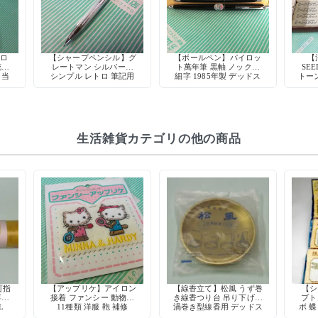
トロ
【シャープペンシル】グ
【ボールペン】パイロッ
【
花リ
レートマン シルバー軸
ト萬年筆 黒軸 ノック式
SE
 当
シンプル レトロ 筆記用
細字 1985年製 デッドス
トーン
具 デッドストック
トック
生活雑貨カテゴリの他の商品
町指
【アップリケ】アイロン
【線香立て】松風 うず巻
【シ
専用
接着 ファンシー 動物柄
き線香つり台 吊り下げ式
ブト
L
11種類 洋服 鞄 補修
渦巻き型線香用 デッドス
ボ 蝶
トック
アル