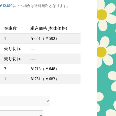
￥12,800
以上の場合は送料無料となります。
在庫数
税込価格(本体価格)
1
￥651（￥592）
売り切れ
----
売り切れ
----
3
￥713（￥648）
1
￥751（￥683）