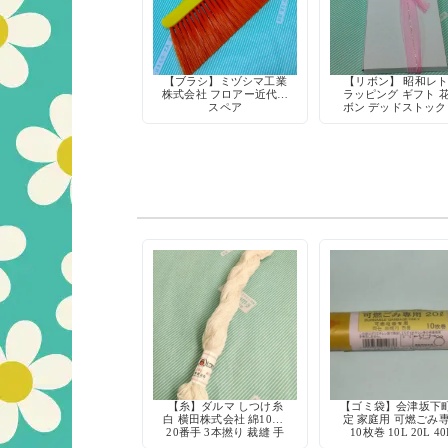
【ブラシ】ミヅシマ工業
【リボン】 昭和レ
株式会社 フロアー近代箒
ラッピング ギフト 
スペア
ボン デッドストック
時物 手芸用品
【糸】ダルマ しつけ糸
【ゴミ袋】会津坂下
白 横田株式会社 綿100%
定 家庭用 可燃ごみ
20番手 3本撚り 裁縫 手
10枚巻 10L 20L 40
芸 仮縫い