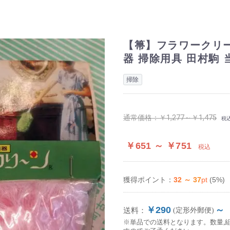
【箒】フラワークリー
器 掃除用具 田村駒
掃除
通常価格：
￥1,277～￥1,475
税
￥651 ～ ￥751
税込
32 ～ 37
pt
(5%)
獲得ポイント：
￥290
～
送料：
(定形外郵便)
※単品での送料となります。数量,