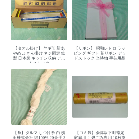
【タオル掛け】 ヤギ印 新あ
【リボン】 昭和レトロ ラッ
やめ ふきん掛け ネジ固定 鉄
ピング ギフト 花リボン デッ
製 日本製 キッチン収納 デッ
ドストック 当時物 手芸用品
ドストック
【糸】ダルマ しつけ糸 白 横
【ゴミ袋】会津坂下町指定
田株式会社 綿100% 20番手 3
家庭用 可燃ごみ専用 10枚巻