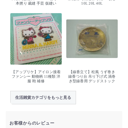
本撚り 裁縫 手芸 仮縫い
10L 20L 40L
【アップリケ】アイロン接着
【線香立て】松風 うず巻き
ファンシー 動物柄 11種類 洋
線香つり台 吊り下げ式 渦巻
服 鞄 補修
き型線香用 デッドストック
生活雑貨カテゴリをもっと見る
お客様からのレビュー