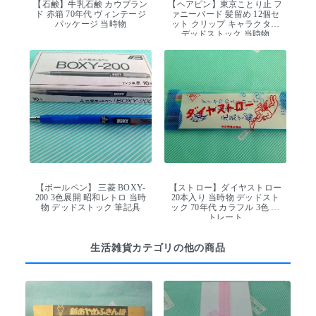
【石鹸】牛乳石鹸 カウブラン
【ヘアピン】東京ことり止 フ
ド 赤箱 70年代 ヴィンテージ
ァニーバード 髪留め 12個セ
パッケージ 当時物
ット クリップ キャラクター
デッドストック 当時物
【ボールペン】 三菱 BOXY-
【ストロー】ダイヤストロー
200 3色展開 昭和レトロ 当時
20本入り 当時物 デッドスト
物 デッドストック 筆記具
ック 70年代 カラフル 3色 ス
トレート
生活雑貨カテゴリの他の商品