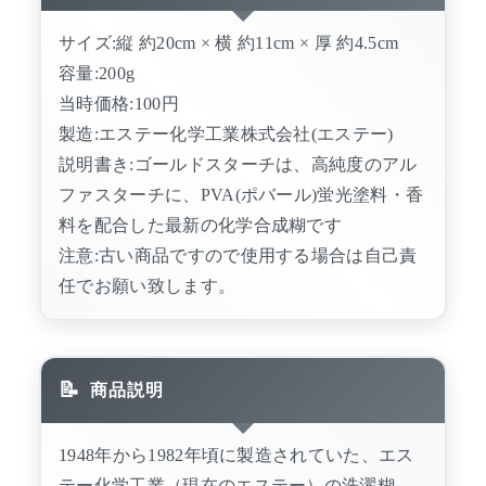
サイズ:縦 約20cm × 横 約11cm × 厚 約4.5cm
容量:200g
当時価格:100円
製造:エステー化学工業株式会社(エステー)
説明書き:ゴールドスターチは、高純度のアル
ファスターチに、PVA(ポバール)蛍光塗料・香
料を配合した最新の化学合成糊です
注意:古い商品ですので使用する場合は自己責
任でお願い致します。
商品説明
1948年から1982年頃に製造されていた、エス
テー化学工業（現在のエステー）の洗濯糊