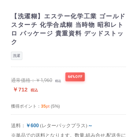
【洗濯糊】エステー化学工業 ゴールド
スターチ 化学合成糊 当時物 昭和レト
ロ パッケージ 貴重資料 デッドストッ
ク
洗濯
64%OFF
通常価格：
￥1,960
税込
￥712
税込
35
pt
(5%)
獲得ポイント：
送料：
￥600
(レターパックプラス)
～
※単品での送料となります。数量,組み合せ,配送先に