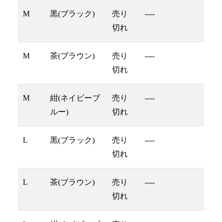
M
黒(ブラック)
売り
----
切れ
M
茶(ブラウン)
売り
----
切れ
M
紺(ネイビーブ
売り
----
ルー)
切れ
L
黒(ブラック)
売り
----
切れ
L
茶(ブラウン)
売り
----
切れ