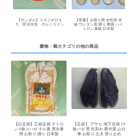
【サンダル】スタジオぴえ
【草履】お祭り用 女性用 赤
ろ 田河水泡 のらくろクン
緒 ウレタン底 踊り 舞踊 ハイ
ミロン鼻緒 日本製
履物・靴カテゴリの他の商品
【白足袋】乙姫足袋 テトロ
【足袋】 アサヒ 地下足袋 10
ン 4枚コハゼ ネル裏 男女兼
枚ハゼ 黒 先割れ 農作業 山仕
用 お祭り 踊り 日本製
事 お祭り 丈夫 滑り止め