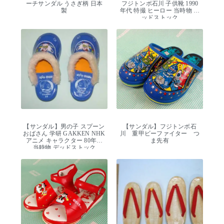
ーチサンダル うさぎ柄 日本
フジトンボ石川 子供靴 1990
製
年代 特撮 ヒーロー 当時物 デ
ッドストック
【サンダル】男の子 スプーン
【サンダル】フジトンボ石
おばさん 学研 GAKKEN NHK
川 重甲ビーファイター つ
アニメ キャラクター 80年代
ま先有
当時物 デッドストック