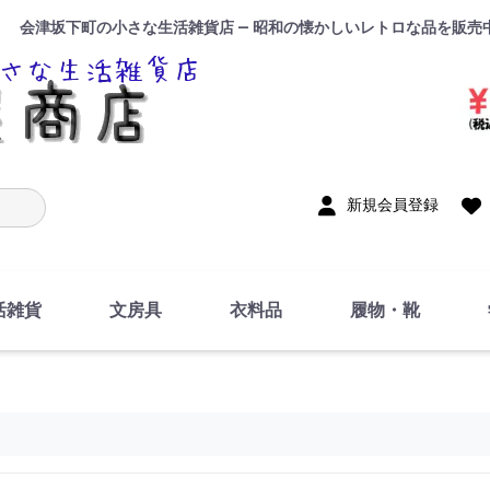
会津坂下町の小さな生活雑貨店 — 昭和の懐かしいレトロな品を販売
入力
新規会員登録
活雑貨
文房具
衣料品
履物・靴
インテリア
DIY・修理・自作
お風呂・トイレ
掃除・洗濯用具
裁縫
調理器具・料理関連
トイレットペーパー・
食器
筆記用具
事務用品
絵画・習字
テープ
玩具・おもちゃ
ノート
洋服
ジャージ・運動着
帽子
下着・手袋・靴下
鞄
アクセサリー・小物
ハンカチ・タオル類
化粧品
寝具
足袋
スリッパ
サンダル
シューズ
ちり紙・ティッシュ