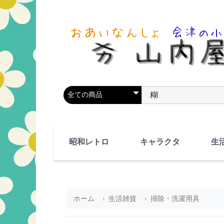
商品カテゴリを選択
商品名やキーワードを
昭和レトロ
キャラクタ
生
90's(平成2-11年)
80's(昭和55-64年)
70's(昭和45-54年)
60's(昭和35-44年)
50's(昭和25-34年)
40's(昭和15-24年)
30's(昭和5-14年)
漫画・アニメ
人物・動物
ホーム
生活雑貨
掃除・洗濯用具