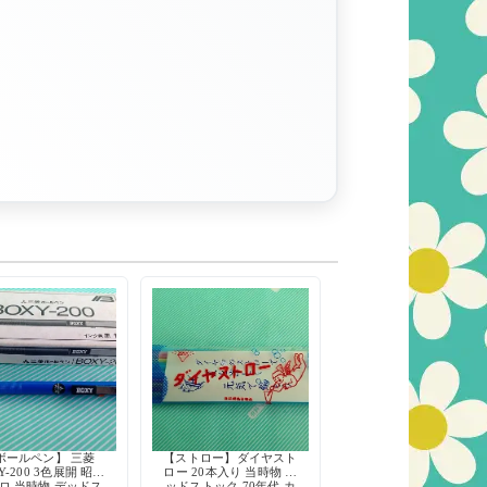
ボールペン】 三菱
【ストロー】ダイヤスト
Y-200 3色展開 昭和
ロー 20本入り 当時物 デ
ロ 当時物 デッドス
ッドストック 70年代 カ