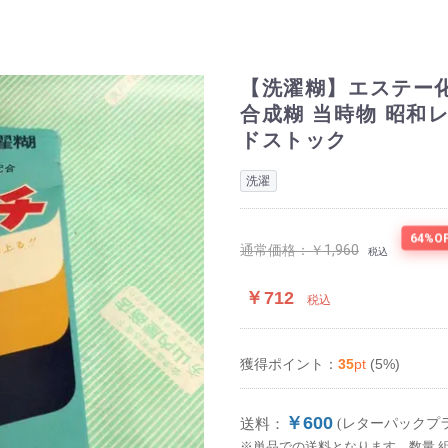
【洗濯糊】エステー化
合成糊 当時物 昭和
ドストック
洗濯
64%O
通常価格：
￥1,960
税込
￥712
税込
35
pt
(5%)
獲得ポイント：
￥600
送料：
(レターパックプ
※単品での送料となります。数量,