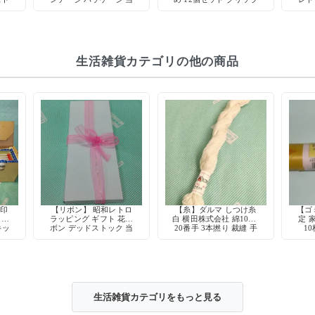
具
時物
キャラクター デッドスト
ック 当時物
生活雑貨カテゴリの他の商品
ギ印
【リボン】 昭和レトロ
【糸】ダルマ しつけ糸
【ゴ
 ネ
ラッピング ギフト 花リ
白 横田株式会社 綿100%
定 
キッ
ボン デッドストック 当
20番手 3本撚り 裁縫 手
10
ック
時物 手芸用品
芸 仮縫い
生活雑貨カテゴリをもっと見る