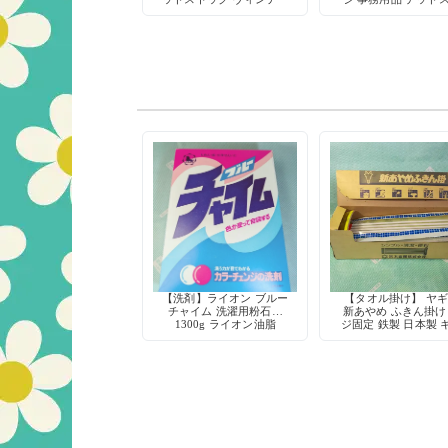
ジ パッケージ
ック レトロ文房
【洗剤】ライオン ブルー
【タオル掛け】 ヤ
チャイム 洗濯用粉石鹸
新あやめ ふきん掛け
1300g ライオン油脂
ジ固定 鉄製 日本製 
チン収納 デッドスト