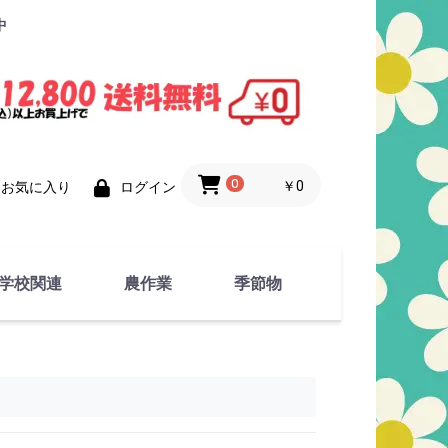
中
0
￥0
お気に入り
ログイン
学校関連
農作業
季節物
衣類
文具
運動用具
金属製品
竹・藁 製品
衣類品
春物
夏物
秋物
冬物