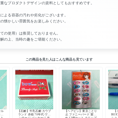
貴重なプロダクトデザインの資料としてもおすすめです。
年による容器の汚れや劣化がございます。
和の懐かしい雰囲気をお楽しみください。
しての使用）は推奨しておりません。
理解の上、当時の趣をご堪能ください。
この商品を見た人はこんな商品も見ています
ール
【石鹸】牛乳石鹸 カウブ
【ヘアピン】東京ことり
【
テー
ランド 赤箱 70年代 ヴィ
止 ファニーバード 髪留
BOX
スト
ンテージ パッケージ 当
め 12個セット クリップ
レト