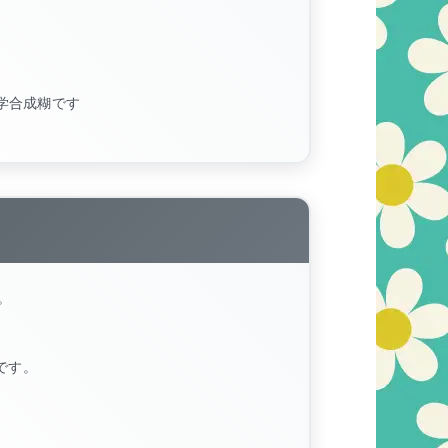
学合成糊です
。
です。