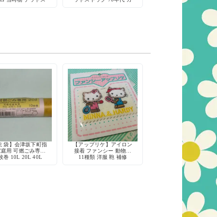
トック 筆記具
ラフル 3色 ストレート
ミ袋】会津坂下町指
【アップリケ】アイロン
家庭用 可燃ごみ専用
接着 ファンシー 動物柄
枚巻 10L 20L 40L
11種類 洋服 鞄 補修