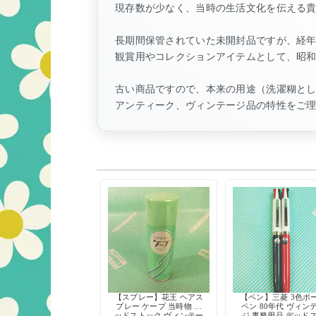
現存数が少なく、当時の生活文化を伝える
長期間保管されていた未開封品ですが、経
観賞用やコレクションアイテムとして、昭
古い商品ですので、本来の用途（洗濯糊と
アンティーク、ヴィンテージ品の特性をご
【スプレー】花王 ヘアス
【ペン】三菱 3色ボ
プレー ケープ 当時物 デ
ペン 80年代 ヴィン
ッドストック ヴィンテー
ジ 事務用品 デッド