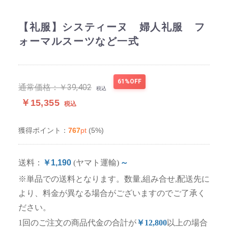
【礼服】システィーヌ 婦人礼服 フ
ォーマルスーツなど一式
61%OFF
通常価格：
￥39,402
税込
￥15,355
税込
767
pt
(5%)
獲得ポイント：
送料：
￥1,190
(ヤマト運輸)
～
※単品での送料となります。数量,組み合せ,配送先に
より、料金が異なる場合がございますのでご了承く
ださい。
1回のご注文の商品代金の合計が
￥12,800
以上の場合