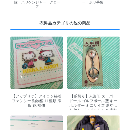
隊 ハリケンジャー グロー
ー ポリ手袋
ブ
衣料品カテゴリの他の商品
【アップリケ】アイロン接着
【爪切り】人形印 スーパー
ファンシー 動物柄 11種類 洋
ドール ゴルフボール型 キー
服 鞄 補修
ホルダー ミニサイズ 爪やす
り付き デッドストック 当時
物