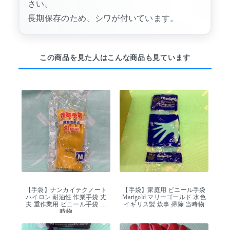
さい。
長期保存のため、シワが付いています。
この商品を見た人はこんな商品も見ています
【手袋】ナンカイテクノート
【手袋】家庭用 ビニール手袋
ハイロン 耐油性 作業手袋 丈
Marigold マリーゴールド 水色
夫 重作業用 ビニール手袋 当
イギリス製 炊事 掃除 当時物
時物