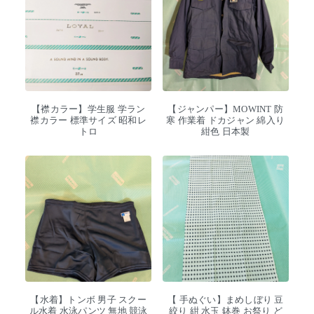
【襟カラー】学生服 学ラン
【ジャンパー】MOWINT 防
襟カラー 標準サイズ 昭和レ
寒 作業着 ドカジャン 綿入り
トロ
紺色 日本製
【水着】トンボ 男子 スクー
【 手ぬぐい】まめしぼり 豆
ル水着 水泳パンツ 無地 競泳
絞り 紺 水玉 鉢巻 お祭り ど