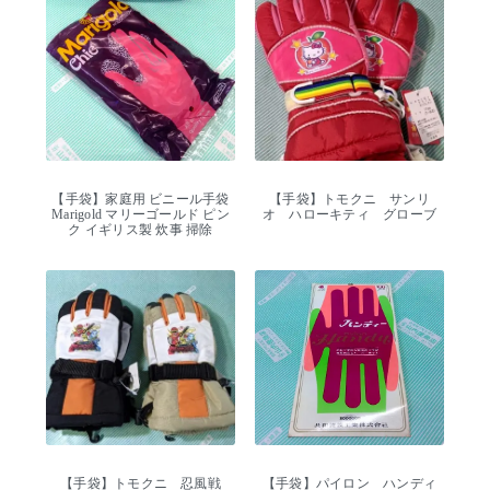
【手袋】家庭用 ビニール手袋
【手袋】トモクニ サンリ
Marigold マリーゴールド ピン
オ ハローキティ グローブ
ク イギリス製 炊事 掃除
【手袋】トモクニ 忍風戦
【手袋】パイロン ハンディ