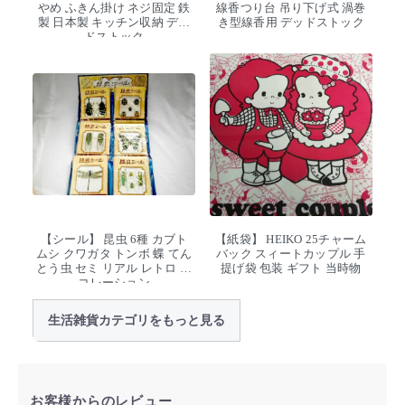
やめ ふきん掛け ネジ固定 鉄
線香つり台 吊り下げ式 渦巻
製 日本製 キッチン収納 デッ
き型線香用 デッドストック
ドストック
【シール】 昆虫 6種 カブト
【紙袋】 HEIKO 25チャーム
ムシ クワガタ トンボ 蝶 てん
バック スィートカップル 手
とう虫 セミ リアル レトロ デ
提げ袋 包装 ギフト 当時物
コレーション
生活雑貨カテゴリをもっと見る
お客様からのレビュー