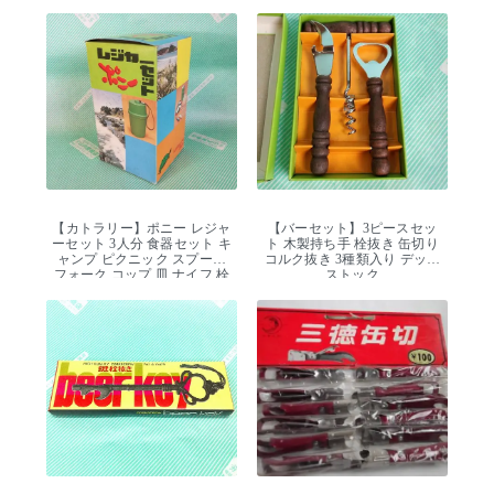
【カトラリー】ポニー レジャ
【バーセット】3ピースセッ
ーセット 3人分 食器セット キ
ト 木製持ち手 栓抜き 缶切り
ャンプ ピクニック スプーン
コルク抜き 3種類入り デッド
フォーク コップ 皿 ナイフ 栓
ストック
抜き デッドストック