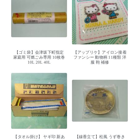
【ゴミ袋】会津坂下町指定
【アップリケ】アイロン接着
家庭用 可燃ごみ専用 10枚巻
ファンシー 動物柄 11種類 洋
10L 20L 40L
服 鞄 補修
【タオル掛け】 ヤギ印 新あ
【線香立て】松風 うず巻き