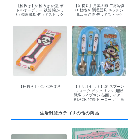
【栓抜き】鍵栓抜き 鍵型 ボ
【缶切り】月美人印 三徳缶切
トルオープナー 鉄製 懐かし
り 栓抜き 調理器具 キッチン
い 調理器具 デッドストック
用品 当時物 デッドストック
【栓抜き】パンダ栓抜き
【トリオセット】箸 スプーン
フォーク ビックリマン 超獣
戦隊ライブマン 仮面ライダー
BLACK 特撮 ヒーロー お弁当
給食 カトラリー
生活雑貨カテゴリの他の商品