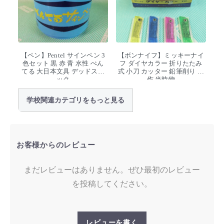
【ペン】Pentel サインペン 3
【ボンナイフ】ミッキーナイ
色セット 黒 赤 青 水性 ぺん
フ ダイヤカラー 折りたたみ
てる 大日本文具 デッドスト
式 小刀 カッター 鉛筆削り 工
ック
作 当時物
学校関連カテゴリをもっと見る
お客様からのレビュー
まだレビューはありません。ぜひ最初のレビュー
を投稿してください。
レビューを書く