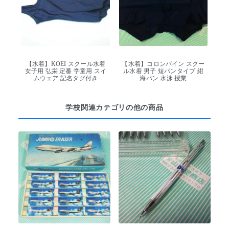
【水着】KOEI スクール水着
【水着】コロンバイン スクー
女子用 弘栄 定番 学童用 スイ
ル水着 男子 短パンタイプ 紺
ムウェア 記名タグ付き
海パン 水泳 授業
学校関連カテゴリの他の商品