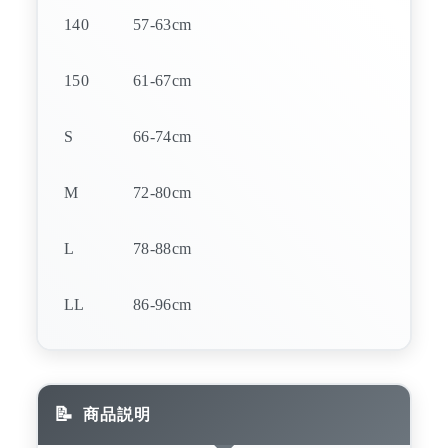
140
57-63cm
150
61-67cm
S
66-74cm
M
72-80cm
L
78-88cm
LL
86-96cm
商品説明