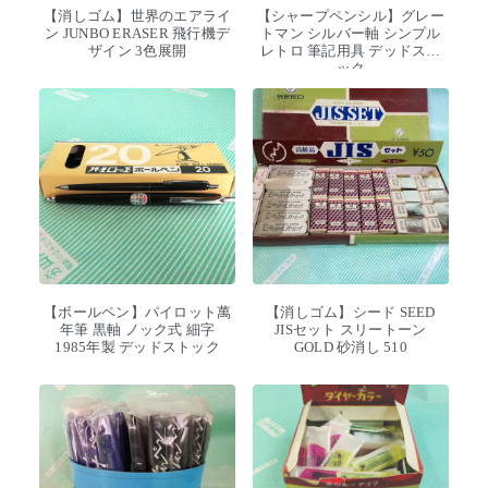
【消しゴム】世界のエアライ
【シャープペンシル】グレー
ン JUNBO ERASER 飛行機デ
トマン シルバー軸 シンプル
ザイン 3色展開
レトロ 筆記用具 デッドスト
ック
【ボールペン】パイロット萬
【消しゴム】シード SEED
年筆 黒軸 ノック式 細字
JISセット スリートーン
1985年製 デッドストック
GOLD 砂消し 510