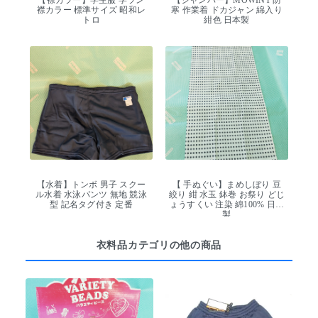
襟カラー 標準サイズ 昭和レ
寒 作業着 ドカジャン 綿入り
トロ
紺色 日本製
【水着】トンボ 男子 スクー
【 手ぬぐい】まめしぼり 豆
ル水着 水泳パンツ 無地 競泳
絞り 紺 水玉 鉢巻 お祭り どじ
型 記名タグ付き 定番
ょうすくい 注染 綿100% 日本
製
衣料品カテゴリの他の商品