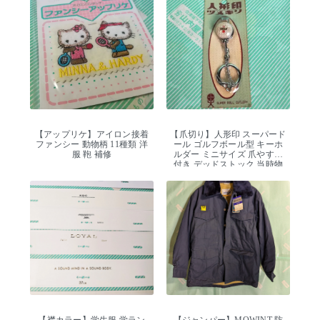
【アップリケ】アイロン接着
【爪切り】人形印 スーパード
ファンシー 動物柄 11種類 洋
ール ゴルフボール型 キーホ
服 鞄 補修
ルダー ミニサイズ 爪やすり
付き デッドストック 当時物
【襟カラー】学生服 学ラン
【ジャンパー】MOWINT 防