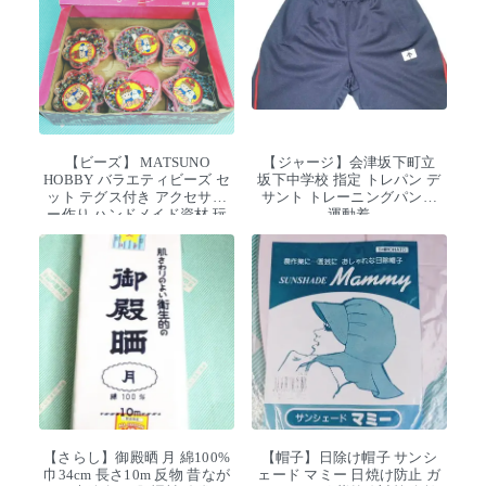
【ビーズ】 MATSUNO
【ジャージ】会津坂下町立
HOBBY バラエティビーズ セ
坂下中学校 指定 トレパン デ
ット テグス付き アクセサリ
サント トレーニングパンツ
ー作り ハンドメイド資材 玩
運動着
具 デッドストック
【さらし】御殿晒 月 綿100%
【帽子】日除け帽子 サンシ
巾34cm 長さ10m 反物 昔なが
ェード マミー 日焼け防止 ガ