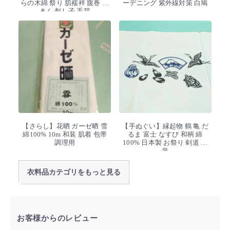
らの木綿 祭り 肌襦袢 腹巻 ふ
ーデニング 紫外線対策 白鳩
きん 刺し子 手芸
【さらし】花晒 ガーゼ晒 雪
【手ぬぐい】縁起物 鶴 亀 だ
綿100% 10m 和装 肌着 包帯
るま 富士 なすび 和柄 綿
調理用
100% 日本製 お祭り 剣道 温
泉
衣料品カテゴリをもっと見る
お客様からのレビュー