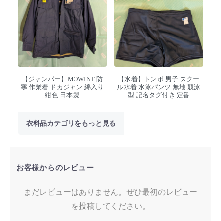
【ジャンパー】MOWINT 防
【水着】トンボ 男子 スクー
寒 作業着 ドカジャン 綿入り
ル水着 水泳パンツ 無地 競泳
紺色 日本製
型 記名タグ付き 定番
衣料品カテゴリをもっと見る
お客様からのレビュー
まだレビューはありません。ぜひ最初のレビュー
を投稿してください。