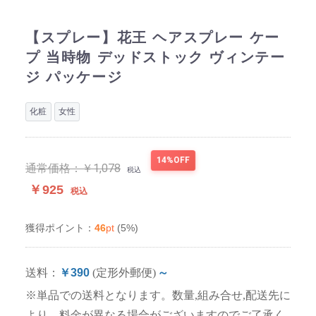
【スプレー】花王 ヘアスプレー ケー
プ 当時物 デッドストック ヴィンテー
ジ パッケージ
化粧
女性
14%OFF
通常価格：
￥1,078
税込
￥925
税込
46
pt
(5%)
獲得ポイント：
送料：
￥390
(定形外郵便)
～
※単品での送料となります。数量,組み合せ,配送先に
より、料金が異なる場合がございますのでご了承く