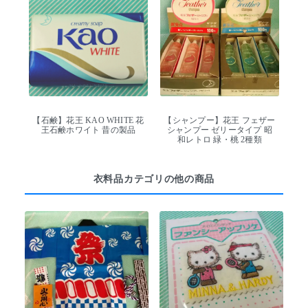
【石鹸】花王 KAO WHITE 花
【シャンプー】花王 フェザー
王石鹸ホワイト 昔の製品
シャンプー ゼリータイプ 昭
和レトロ 緑・桃 2種類
衣料品カテゴリの他の商品