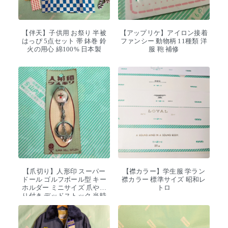
【伴天】子供用 お祭り 半被
【アップリケ】アイロン接着
はっぴ 5点セット 帯 鉢巻 鈴
ファンシー 動物柄 11種類 洋
火の用心 綿100% 日本製
服 鞄 補修
【爪切り】人形印 スーパー
【襟カラー】学生服 学ラン
ドール ゴルフボール型 キー
襟カラー 標準サイズ 昭和レ
ホルダー ミニサイズ 爪やす
トロ
り付き デッドストック 当時
物