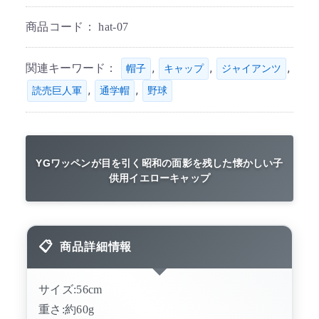
商品コード：
hat-07
関連キーワード：
,
,
,
帽子
キャップ
ジャイアンツ
,
,
読売巨人軍
通学帽
野球
YGワッペンが目を引く昭和の面影を残した懐かしい子
供用イエローキャップ
商品詳細情報
サイズ:56cm
重さ:約60g