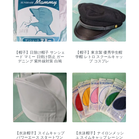
【帽子】日除け帽子 サンシェ
【帽子】東京製 優秀学生帽
ード マミー 日焼け防止 ガー
学帽 レトロ スクールキャッ
デニング 紫外線対策 白鳩
プ コスプレ
【水泳帽子】スイムキャップ
【水泳帽子】ナイロンメッシ
パワーエース スタートワン
ュ スイムキャップ レーシン