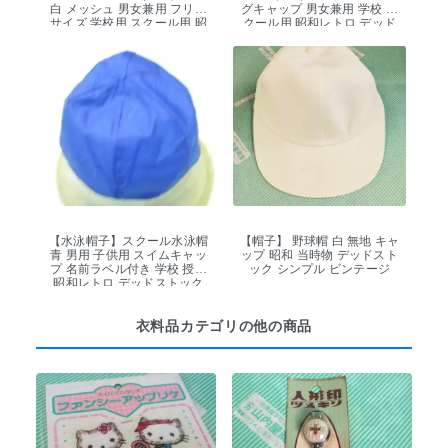
白 メッシュ 男女兼用 フリー
グキャップ 男女兼用 学校 ス
サイズ 学校用 スクール用 昭
クール用 昭和レトロ デッド
和レトロ デッドストック
ストック
【水泳帽子】スクール水泳帽
【帽子】 野球帽 白 無地 キャ
青 男用 子供用 スイムキャッ
ップ 昭和 当時物 デッドスト
プ 名前ラベル付き 学校 授業
ック シンプル ビンテージ
昭和レトロ デッドストック
衣料品カテゴリの他の商品