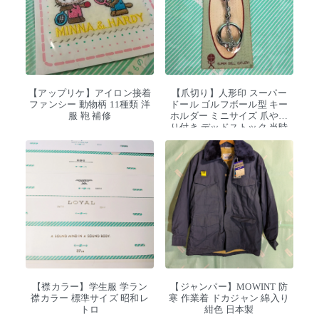
【アップリケ】アイロン接着
【爪切り】人形印 スーパー
ファンシー 動物柄 11種類 洋
ドール ゴルフボール型 キー
服 鞄 補修
ホルダー ミニサイズ 爪やす
り付き デッドストック 当時
物
【襟カラー】学生服 学ラン
【ジャンパー】MOWINT 防
襟カラー 標準サイズ 昭和レ
寒 作業着 ドカジャン 綿入り
トロ
紺色 日本製