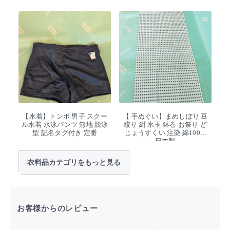
【水着】トンボ 男子 スクー
【 手ぬぐい】まめしぼり 豆
ル水着 水泳パンツ 無地 競泳
絞り 紺 水玉 鉢巻 お祭り ど
型 記名タグ付き 定番
じょうすくい 注染 綿100%
日本製
衣料品カテゴリをもっと見る
お客様からのレビュー