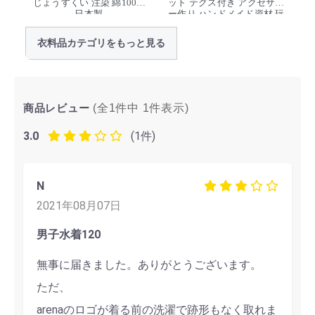
じょうすくい 注染 綿100%
ット テグス付き アクセサリ
日本製
ー作り ハンドメイド資材 玩
具 デッドストック
衣料品カテゴリをもっと見る
商品レビュー
(全1件中
1
件表示)
3.0
(1件)
N
2021年08月07日
男子水着120
無事に届きました。ありがとうございます。
ただ、
arenaのロゴが着る前の洗濯で跡形もなく取れま