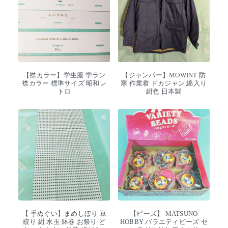
【襟カラー】学生服 学ラン
【ジャンパー】MOWINT 防
襟カラー 標準サイズ 昭和レ
寒 作業着 ドカジャン 綿入り
トロ
紺色 日本製
【 手ぬぐい】まめしぼり 豆
【ビーズ】 MATSUNO
絞り 紺 水玉 鉢巻 お祭り ど
HOBBY バラエティビーズ セ