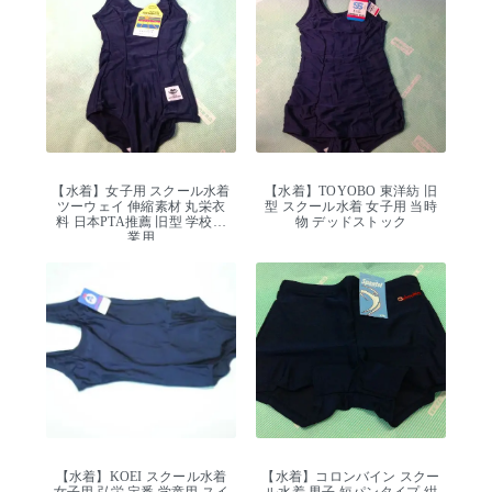
【水着】女子用 スクール水着
【水着】TOYOBO 東洋紡 旧
ツーウェイ 伸縮素材 丸栄衣
型 スクール水着 女子用 当時
料 日本PTA推薦 旧型 学校授
物 デッドストック
業用
【水着】KOEI スクール水着
【水着】コロンバイン スクー
女子用 弘栄 定番 学童用 スイ
ル水着 男子 短パンタイプ 紺