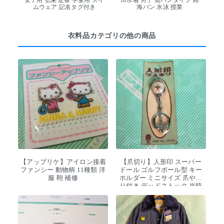
ムウェア 記名タグ付き
海パン 水泳 授業
衣料品カテゴリの他の商品
【アップリケ】アイロン接着
【爪切り】人形印 スーパー
ファンシー 動物柄 11種類 洋
ドール ゴルフボール型 キー
服 鞄 補修
ホルダー ミニサイズ 爪やす
り付き デッドストック 当時
物