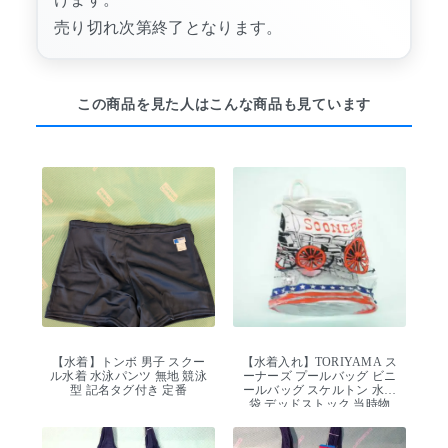
売り切れ次第終了となります。
この商品を見た人はこんな商品も見ています
【水着】トンボ 男子 スクー
【水着入れ】TORIYAMA ス
ル水着 水泳パンツ 無地 競泳
ーナーズ プールバッグ ビニ
型 記名タグ付き 定番
ールバッグ スケルトン 水泳
袋 デッドストック 当時物