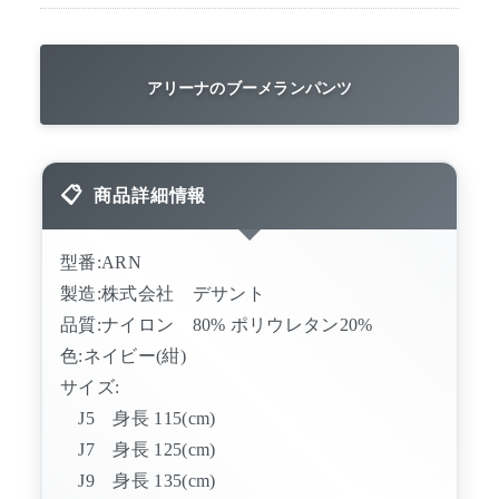
アリーナのブーメランパンツ
商品詳細情報
型番:ARN
製造:株式会社 デサント
品質:ナイロン 80% ポリウレタン20%
色:ネイビー(紺)
サイズ:
J5 身長 115(cm)
J7 身長 125(cm)
J9 身長 135(cm)