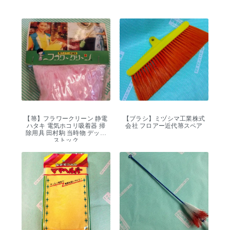
【箒】フラワークリーン 静電
【ブラシ】ミヅシマ工業株式
ハタキ 電気ホコリ吸着器 掃
会社 フロアー近代箒スペア
除用具 田村駒 当時物 デッド
ストック