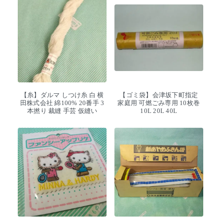
【糸】ダルマ しつけ糸 白 横
【ゴミ袋】会津坂下町指定
田株式会社 綿100% 20番手 3
家庭用 可燃ごみ専用 10枚巻
本撚り 裁縫 手芸 仮縫い
10L 20L 40L