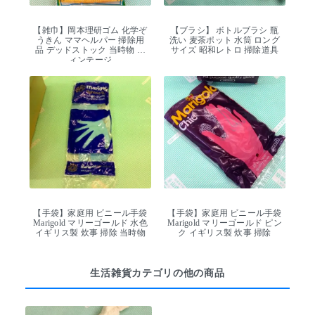
【雑巾】岡本理研ゴム 化学ぞ
【ブラシ】 ボトルブラシ 瓶
うきん ママヘルパー 掃除用
洗い 麦茶ポット 水筒 ロング
品 デッドストック 当時物 ヴ
サイズ 昭和レトロ 掃除道具
ィンテージ
【手袋】家庭用 ビニール手袋
【手袋】家庭用 ビニール手袋
Marigold マリーゴールド 水色
Marigold マリーゴールド ピン
イギリス製 炊事 掃除 当時物
ク イギリス製 炊事 掃除
生活雑貨カテゴリの他の商品