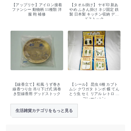
【アップリケ】アイロン接着
【タオル掛け】 ヤギ印 新あ
ファンシー 動物柄 11種類 洋
やめ ふきん掛け ネジ固定 鉄
服 鞄 補修
製 日本製 キッチン収納 デッ
ドストック
【線香立て】松風 うず巻き
【シール】 昆虫 6種 カブト
線香つり台 吊り下げ式 渦巻
ムシ クワガタ トンボ 蝶 てん
き型線香用 デッドストック
とう虫 セミ リアル レトロ デ
コレーション
生活雑貨カテゴリをもっと見る