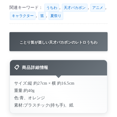
関連キーワード：
,
,
,
うちわ
天才バカボン
アニメ
,
,
キャラクター
笛
夏祭り
ことり笛が楽しい天才バカボンのレトロうちわ
商品詳細情報
サイズ:縦 約27cm × 横 約16.5cm
重量:約40g
色:青、オレンジ
素材:プラスチック(持ち手)、紙