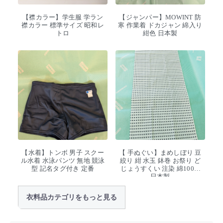
【襟カラー】学生服 学ラン
【ジャンパー】MOWINT 防
襟カラー 標準サイズ 昭和レ
寒 作業着 ドカジャン 綿入り
トロ
紺色 日本製
【水着】トンボ 男子 スクー
【 手ぬぐい】まめしぼり 豆
ル水着 水泳パンツ 無地 競泳
絞り 紺 水玉 鉢巻 お祭り ど
型 記名タグ付き 定番
じょうすくい 注染 綿100%
日本製
衣料品カテゴリをもっと見る