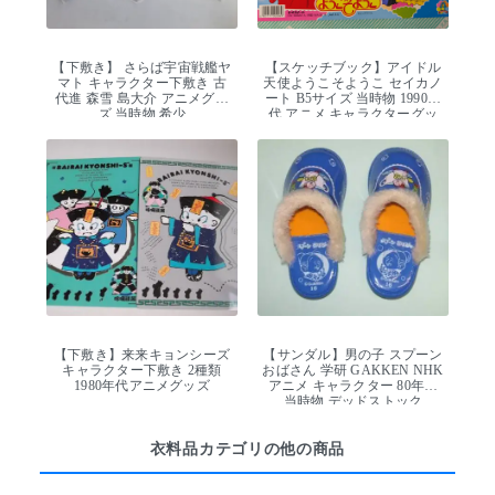
【下敷き】 さらば宇宙戦艦ヤ
【スケッチブック】アイドル
マト キャラクター下敷き 古
天使ようこそようこ セイカノ
代進 森雪 島大介 アニメグッ
ート B5サイズ 当時物 1990年
ズ 当時物 希少
代 アニメ キャラクターグッ
ズ 日本製
【下敷き】来来キョンシーズ
【サンダル】男の子 スプーン
キャラクター下敷き 2種類
おばさん 学研 GAKKEN NHK
1980年代アニメグッズ
アニメ キャラクター 80年代
当時物 デッドストック
衣料品カテゴリの他の商品