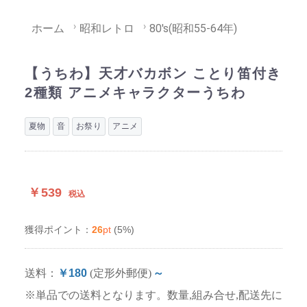
ホーム
昭和レトロ
80's(昭和55-64年)
【うちわ】天才バカボン ことり笛付き
2種類 アニメキャラクターうちわ
夏物
音
お祭り
アニメ
￥539
税込
26
pt
(5%)
獲得ポイント：
送料：
￥180
(定形外郵便)
～
※単品での送料となります。数量,組み合せ,配送先に