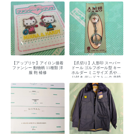
【アップリケ】アイロン接着
【爪切り】人形印 スーパー
ファンシー 動物柄 11種類 洋
ドール ゴルフボール型 キー
服 鞄 補修
ホルダー ミニサイズ 爪やす
り付き デッドストック 当時
物