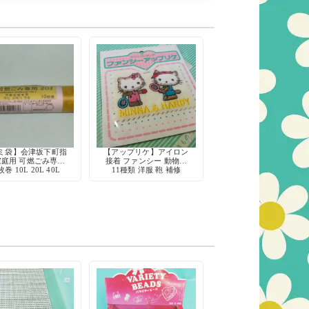
ミ袋】会津坂下町指
【アップリケ】アイロン
家庭用 可燃ごみ専用
接着 ファンシー 動物柄
枚巻 10L 20L 40L
11種類 洋服 鞄 補修