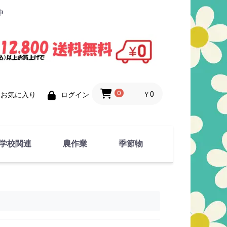
中
0
￥0
お気に入り
ログイン
学校関連
農作業
季節物
衣類
文具
運動用具
金属製品
竹・藁 製品
衣類品
春物
夏物
秋物
冬物