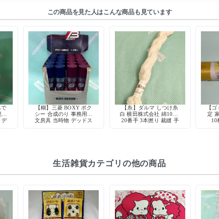
この商品を見た人はこんな商品も見ています
ふで
【糊】三菱 BOXY ボク
【糸】ダルマ しつけ糸
【ゴ
廃盤
シー 合成のり 事務用品
白 横田株式会社 綿100%
定 
 デ
文房具 当時物 デッドス
20番手 3本撚り 裁縫 手
10
文房
トック 日本製
芸 仮縫い
生活雑貨カテゴリの他の商品