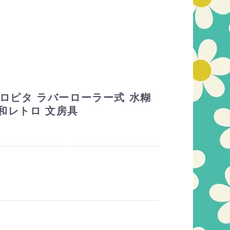
 コロピタ ラバーローラー式 水糊
和レトロ 文房具