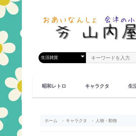
商品カテゴリを選択
商品名やキーワードを
昭和レトロ
キャラクタ
生
90's(平成2-11年)
80's(昭和55-64年)
70's(昭和45-54年)
60's(昭和35-44年)
50's(昭和25-34年)
40's(昭和15-24年)
30's(昭和5-14年)
漫画・アニメ
人物・動物
ホーム
キャラクタ
人物・動物