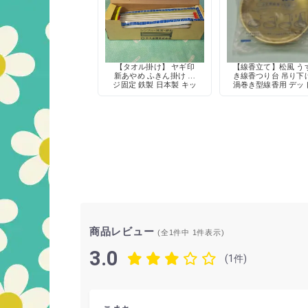
【タオル掛け】 ヤギ印
【線香立て】松風 う
新あやめ ふきん掛け ネ
き線香つり台 吊り下
ジ固定 鉄製 日本製 キッ
渦巻き型線香用 デッ
チン収納 デッドストック
トック
商品レビュー
(全1件中
1
件表示)
3.0
(1件)