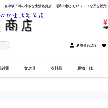
会津坂下町の小さな生活雑貨店 — 昭和の懐かしいレトロな品を販売
入力
新規会員登録
活雑貨
文房具
衣料品
履物・靴
インテリア
DIY・修理・自作
お風呂・トイレ
掃除・洗濯用具
裁縫
調理器具・料理関連
トイレットペーパー・
食器
筆記用具
事務用品
絵画・習字
テープ
玩具・おもちゃ
ノート
洋服
ジャージ・運動着
帽子
下着・手袋・靴下
鞄
アクセサリー・小物
ハンカチ・タオル類
化粧品
寝具
足袋
スリッパ
サンダル
シューズ
ちり紙・ティッシュ