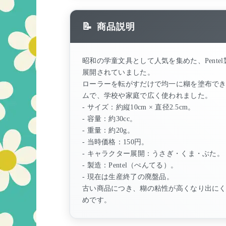
商品説明
昭和の学童文具として人気を集めた、Pent
展開されていました。
ローラーを転がすだけで均一に糊を塗布で
ムで、学校や家庭で広く使われました。
- サイズ：約縦10cm × 直径2.5cm。
- 容量：約30cc。
- 重量：約20g。
- 当時価格：150円。
- キャラクター展開：うさぎ・くま・ぶた。
- 製造：Pentel（ぺんてる）。
- 現在は生産終了の廃盤品。
古い商品につき、糊の粘性が高くなり出にく
めです。