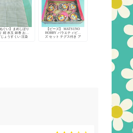
手ぬぐい】まめしぼり
【ビーズ】 MATSUNO
 紺 水玉 鉢巻 お祭
HOBBY バラエティビー
どじょうすくい 注染
ズ セット テグス付き ア
綿100% 日本製
クセサリー作り ハンドメ
イド資材 玩具 デッドス
トック