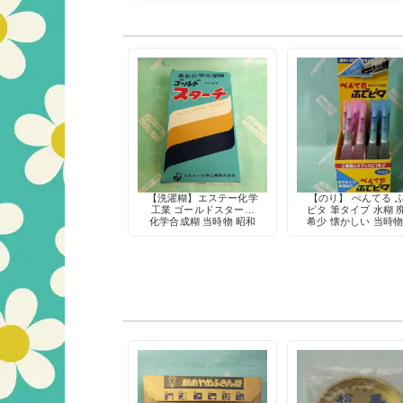
【洗濯糊】エステー化学
【のり】 ぺんてる 
工業 ゴールドスターチ
ピタ 筆タイプ 水糊 
化学合成糊 当時物 昭和
希少 懐かしい 当時物
レトロ パッケージ 貴重
ッドストック レトロ
資料 デッドストック
具