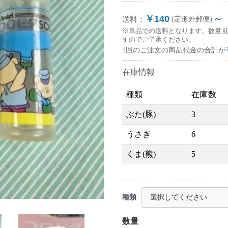
￥140
～
送料：
(定形外郵便)
※単品での送料となります。数量,
すのでご了承ください。
1回のご注文の商品代金の合計が
在庫情報
種類
在庫数
ぶた(豚)
3
うさぎ
6
くま(熊)
5
種類
数量