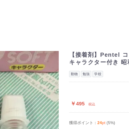
【接着剤】Pentel
キャラクター付き 昭
動物
勉強
学校
￥495
税込
24
pt
(5%)
獲得ポイント：