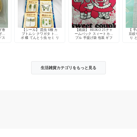
ず巻
【シール】 昆虫 6種 カ
【紙袋】 HEIKO 25チャ
【 
げ式
ブトムシ クワガタ トン
ームバック スィートカッ
豆絞り
ドス
ボ 蝶 てんとう虫 セミ リ
プル 手提げ袋 包装 ギフ
り 
アル レトロ デコレーシ
ト 当時物
ョン
生活雑貨カテゴリをもっと見る